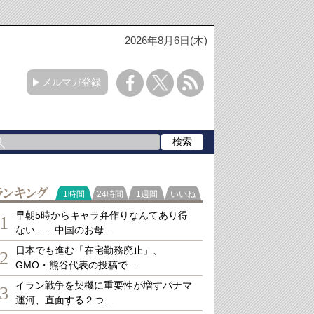
2026年8月6日(木)
メルマガ登録
ランキング
1時間
24時間
1週間
いいね
早朝5時からキャラ弁作りなんてあり得
1
ない……中国のお母…
日本でも進む「在宅勤務廃止」、
2
GMO・熊谷代表の投稿で…
イラン戦争を契機に重要性が増すパナマ
3
運河、直面する２つ…