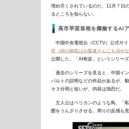
埋め尽くされているのだ。11月７日
るところを知らない。
高市早苗首相を揶揄するAI
中国中央電視台（CCTV）公式サイ
市（頭の病気はお医者さんにも治せ
公開した。「AI奇談」というシリー
過去のシリーズを見ると、中国イン
パルトの説明などの作品があるが、
そ３分弱と短いが、内容は強烈だ。
主人公はペリカンのような鳥。「私
囲をうんざりさせる。周りの反感も