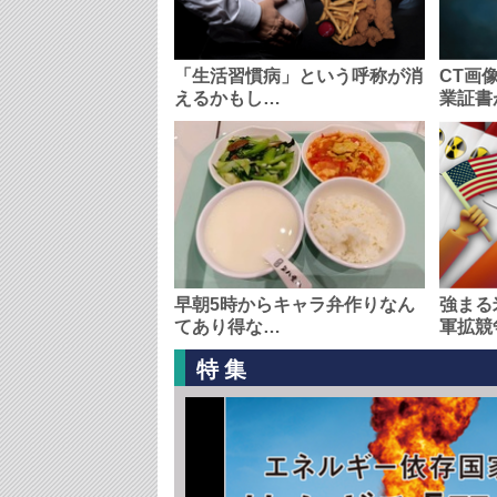
「生活習慣病」という呼称が消
CT画
えるかもし…
業証書
早朝5時からキャラ弁作りなん
強まる
てあり得な…
軍拡競
特集