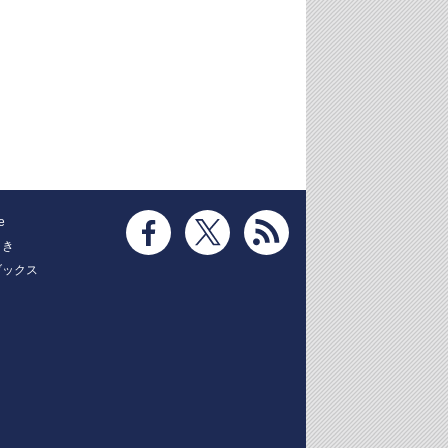
e
とき
ブックス