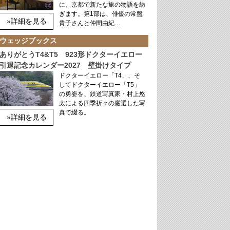
に、京都で新たな旅の物語を紡
ぎます。第1部は、俳優の常盤
»詳細を見る
貴子さんと仲間由紀…
ウェッジブックス
ありがとうT4&T5 923形ドクターイエロー
引退記念カレンダー2027 壁掛けタイプ
ドクターイエロー「T4」、そ
してドクターイエロー「T5」
の勇姿を、鉄道写真家・村上悠
太による四季折々の厳選した写
真で綴る。
»詳細を見る