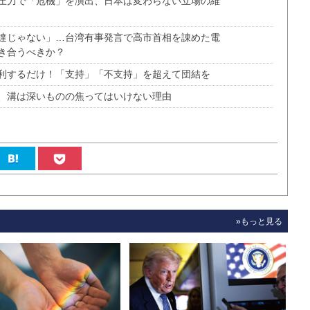
圧力で「危機」を演出、日本は変わらない立場の維
達じゃない」…台湾有事発言で高市首相を諌めた電
き合うべきか？
利するだけ！「支持」「不支持」を超えて団結を
判、溝は深いものの焦ってはいけない理由
»もっと見る