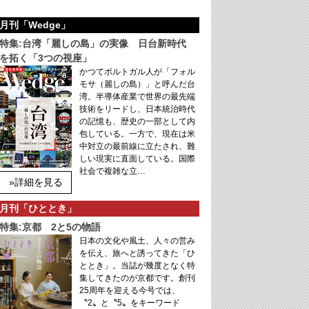
月刊「Wedge」
特集:台湾「麗しの島」の実像 日台新時代
を拓く「3つの視座」
かつてポルトガル人が「フォル
モサ（麗しの島）」と呼んだ台
湾。半導体産業で世界の最先端
技術をリードし、日本統治時代
の記憶も、歴史の一部として内
包している。一方で、現在は米
中対立の最前線に立たされ、難
しい現実に直面している。国際
社会で複雑な立…
»詳細を見る
月刊「ひととき」
特集:京都 2と5の物語
日本の文化や風土、人々の営み
を伝え、旅へと誘ってきた「ひ
ととき」。当誌が幾度となく特
集してきたのが京都です。創刊
25周年を迎える今号では、
〝2〟と〝5〟をキーワード