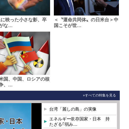
像に映った小さな影、卒
＜〝運命共同体〟の日米台＞中
がな…
国こそが世…
米国、中国、ロシアの核
争、…
»すべての特集を見る
台湾「麗しの島」の実像
エネルギー依存国家・日本 持
たざる｢弱み…