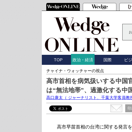
TOP
国際
ビ
政治・経済
チャイナ・ウォッチャーの視点
高市首相を病気扱いする中国
は“無法地帯”、過激化する中
高口康太
（ ジャーナリスト、千葉大学客員教
印
高市早苗首相の台湾に関する発言を