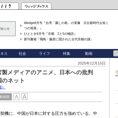
Wedge8月号『台湾「麗しの島」の実像 日台新時代を拓く「3
つの視座」』
お知らせ
ひととき8月号『京都 2と5の物語』
新刊書籍『飛鳥・藤原に隠された古代宮都の謎』
ジネス
社会
ライフ
特集
動画
2025年12月15日
官製メディアのアニメ、日本への批判
国のネット
授）
刷画面
契機に、中国が日本に対する圧力を強めている。中