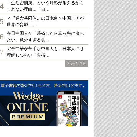
「生活習慣病」という呼称が消えるかも
4
しれない理由…「自…
＜〝運命共同体〟の日米台＞中国こそが
5
世界の脅威....…
在日中国人が「帰省したら真っ先に食べ
6
たい」意外すぎる食…
ガチ中華が苦手な中国人も…日本人には
7
理解しづらい「多様…
»もっと見る