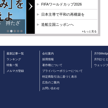
FIFAワールドカップ2026
日本主導で平和の再構築を
本 持たざ
造船立国ニッポンへ
»もっと見る
最新記事一覧
会社案内
月刊Wedg
ランキング
採用情報
月刊ひと
特集一覧
著作権について
ウェッジ
メルマガ登録
プライバシーポリシーについて
特定商取引法に基づく表示
広告のご案内
お問い合わせ