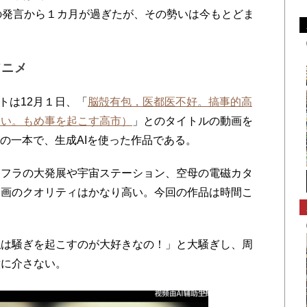
の発言から１カ月が過ぎたが、その勢いは今もとどま
アニメ
トは12月１日、「
脳殻有包，医都医不好。搞事的高
ない。もめ事を起こす高市）
」とのタイトルの動画を
ズの一本で、生成AIを使った作品である。
フラの大発展や宇宙ステーション、空母の電磁カタ
動画のクオリティはかなり高い。今回の作品は時間こ
は騒ぎを起こすのが大好きなの！」と大騒ぎし、周
意に介さない。