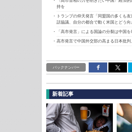
〈高市首相の力を削ぎたい中国〉経済的
持を
トランプの仰天発言「同盟国の多くも友
話協議、自分の都合で動く米国とどう向
「高市発言」による国論の分裂は中国を
高市発言で中国外交部の高まる日本批
バックナンバー
新着記事