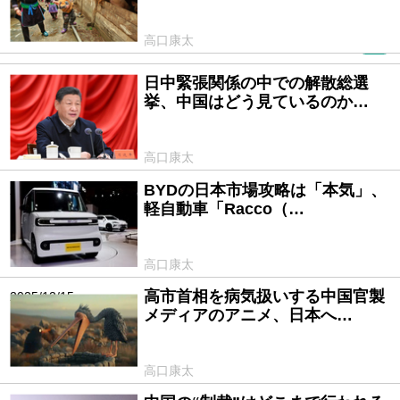
高口康太
PR
日中緊張関係の中での解散総選
2026/01/23
挙、中国はどう見ているのか…
高口康太
BYDの日本市場攻略は「本気」、
2026/01/08
軽自動車「Racco（…
高口康太
高市首相を病気扱いする中国官製
2025/12/15
メディアのアニメ、日本へ…
高口康太