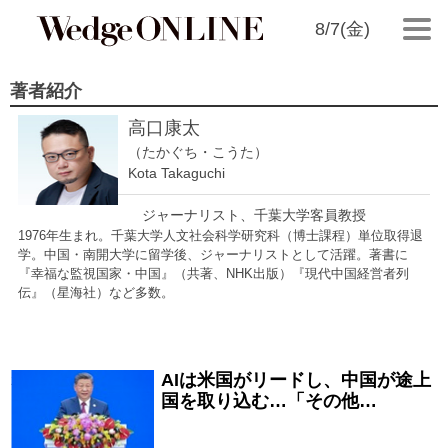
8/7(金)
著者紹介
高口康太
（たかぐち・こうた）
Kota Takaguchi
ジャーナリスト、千葉大学客員教授
1976年生まれ。千葉大学人文社会科学研究科（博士課程）単位取得退
学。中国・南開大学に留学後、ジャーナリストとして活躍。著書に
『幸福な監視国家・中国』（共著、NHK出版）『現代中国経営者列
伝』（星海社）など多数。
AIは米国がリードし、中国が途上
2026/07/23
国を取り込む…「その他…