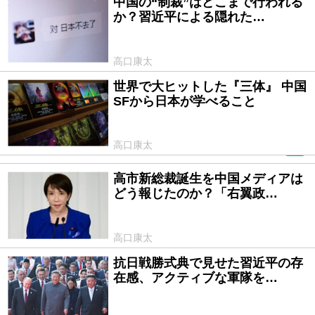
中国の“制裁”はどこまで行われる
2025/11/20
か？習近平による隠れた…
高口康太
世界で大ヒットした『三体』 中国
2025/11/04
SFから日本が学べること
高口康太
PR
高市新総裁誕生を中国メディアは
2025/10/14
どう報じたのか？「右翼政…
高口康太
抗日戦勝式典で見せた習近平の存
2025/09/06
在感、アクティブな軍隊を…