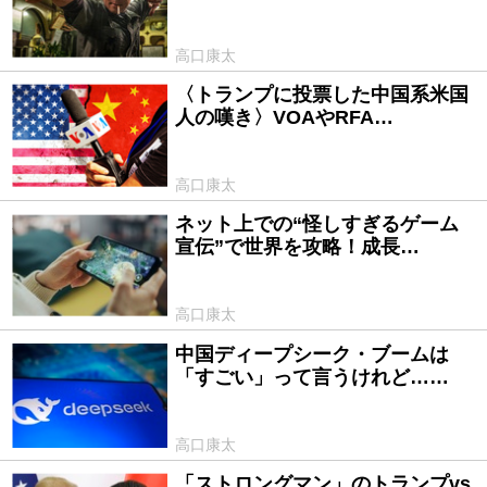
高口康太
〈トランプに投票した中国系米国
2025/04/18
人の嘆き〉VOAやRFA…
高口康太
ネット上での“怪しすぎるゲーム
2025/03/12
宣伝”で世界を攻略！成長…
高口康太
中国ディープシーク・ブームは
2025/02/06
「すごい」って言うけれど……
高口康太
「ストロングマン」のトランプvs
2025/01/23