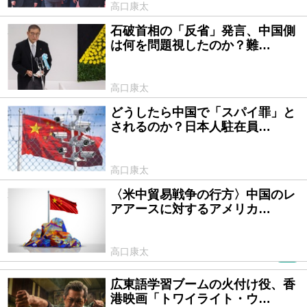
高口康太
石破首相の「反省」発言、中国側
2025/08/19
は何を問題視したのか？難…
高口康太
どうしたら中国で「スパイ罪」と
2025/07/28
されるのか？日本人駐在員…
高口康太
〈米中貿易戦争の行方〉中国のレ
2025/07/02
アアースに対するアメリカ…
高口康太
PR
広東語学習ブームの火付け役、香
2025/06/05
港映画「トワイライト・ウ…