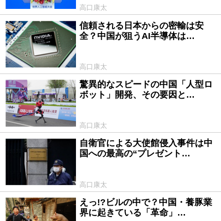
高口康太
信頼される日本からの密輸は安
2026/06/16
全？中国が狙うAI半導体は…
高口康太
驚異的なスピードの中国「人型ロ
2026/05/22
ボット」開発、その要因と…
高口康太
自衛官による大使館侵入事件は中
2026/04/01
国への最高の“プレゼント…
高口康太
えっ!?ビルの中で？中国・養豚業
2026/02/25
界に起きている「革命」…