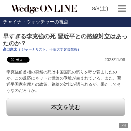
8/8(土)
チャイナ・ウォッチャーの視点
早すぎる李克強の死 習近平との路線対立はあっ
たのか？
高口康太
（ ジャーナリスト、千葉大学客員教授）
2023/11/06
李克強前首相の突然の死は中国国民の怒りを呼び覚ましたの
か。この反応にネットと世論の乖離が生まれている。また、習
近平国家主席との政策、路線の対比が語られるが、果たしてそ
うなのだろうか。
本文を読む
PR