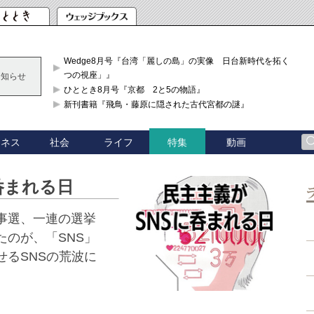
Wedge8月号『台湾「麗しの島」の実像 日台新時代を拓く「3
つの視座」』
お知らせ
ひととき8月号『京都 2と5の物語』
新刊書籍『飛鳥・藤原に隠された古代宮都の謎』
ジネス
社会
ライフ
動画
特集
呑まれる日
事選、一連の選挙
のが、「SNS」
るSNSの荒波に