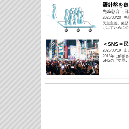
羅針盤を喪
先﨑彰容（日
2025/03/20
先
民主主義、経済
け出すために必
＜SNS＝
2025/03/19
山
2013年に解
SNSの〝功罪