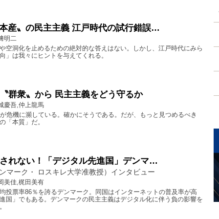
本産〟の民主主義 江戸時代の試行錯誤…
﨑明二
や空洞化を止めるための絶対的な答えはない。しかし、江戸時代にみら
向」は我々にヒントを与えてくれる。
う〝群衆〟から 民主主義をどう守るか
城慶吾,仲上龍馬
義が危機に瀕している。確かにそうである。だが、もっと見つめるべき
の「本質」だ。
響されない！「デジタル先進国」デンマ…
ンマーク・ ロスキレ大学准教授）インタビュー
岡美佳,梶田美有
均投票率86％を誇るデンマーク。同国はインターネットの普及率が高
進国」でもある。デンマークの民主主義はデジタル化に伴う負の影響を
。