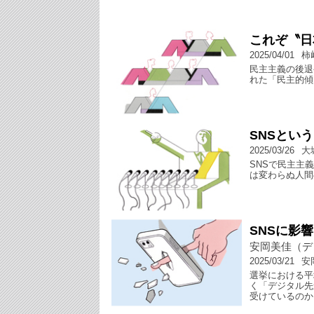
これぞ〝日
2025/04/01
柿
民主主義の後退
れた「民主的傾
SNSとい
2025/03/26
大
SNSで民主主
は変わらぬ人間
SNSに影
安岡美佳（デ
2025/03/21
安
選挙における平
く「デジタル先
受けているのか