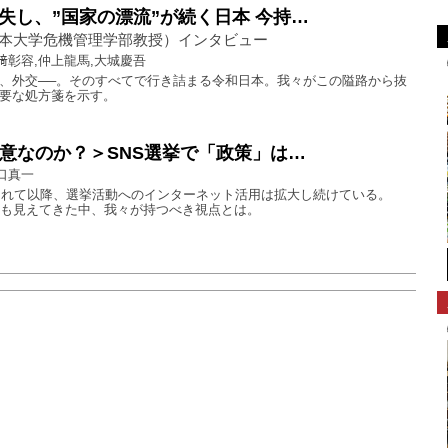
失し、”国家の漂流”が続く日本 今持…
本大学危機管理学部教授）インタビュー
﨑彰容,仲上龍馬,大城慶吾
、外交──。そのすべてで行き詰まる令和日本。我々がこの隘路から抜
要な処方箋を示す。
民意なのか？＞SNS選挙で「政策」は…
口真一
禁されて以降、選挙活動へのインターネット活用は拡大し続けている。
〟も見えてきた中、我々が持つべき視点とは。