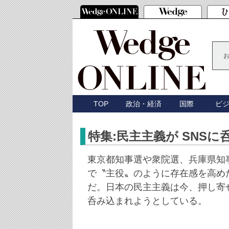
TOP
政治・経済
国際
ビ
特集:民主主義が SNSに
東京都知事選や衆院選、兵庫県知
で〝主役〟のように存在感を高めた
だ。日本の民主主義は今、押し寄せ
呑み込まれようとしている。