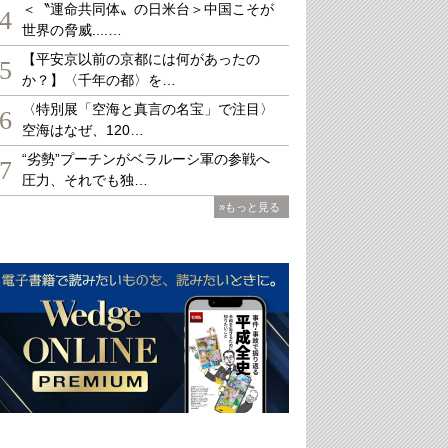
＜〝運命共同体〟の日米台＞中国こそが
4
世界の脅威....…
【平安京以前の京都には何があったの
5
か？】〈千年の都〉を…
〈特別展「空海と真言の名宝」で注目〉
6
空海はなぜ、120…
“劣勢”プーチンがベラルーシ軍の参戦へ
7
圧力、それでも独…
»もっと見る