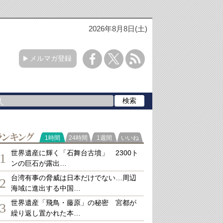
2026年8月8日(土)
メルマガ登録
ランキング
1時間
24時間
1週間
いいね
世界遺産に輝く「石舞台古墳」 2300ト
1
ンの巨石が露出…
台湾有事の脅威は日本だけでない…周辺
2
海域に進出する中国…
世界遺産「飛鳥・藤原」の秘密 宮都が
3
繰り返し置かれた本…