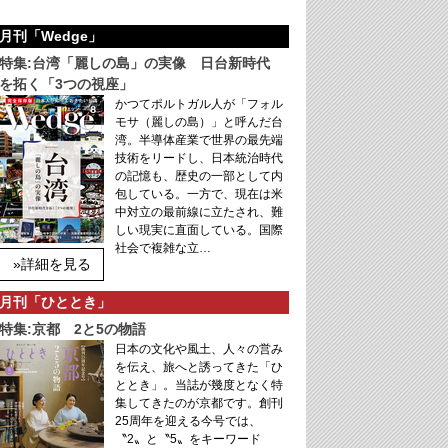
月刊「Wedge」
特集:台湾「麗しの島」の実像 日台新時代
を拓く「3つの視座」
かつてポルトガル人が「フォル
モサ（麗しの島）」と呼んだ台
湾。半導体産業で世界の最先端
技術をリードし、日本統治時代
の記憶も、歴史の一部として内
包している。一方で、現在は米
中対立の最前線に立たされ、難
しい現実に直面している。国際
社会で複雑な立…
»詳細を見る
月刊「ひととき」
特集:京都 2と5の物語
日本の文化や風土、人々の営み
を伝え、旅へと誘ってきた「ひ
ととき」。当誌が幾度となく特
集してきたのが京都です。創刊
25周年を迎える今号では、
〝2〟と〝5〟をキーワード