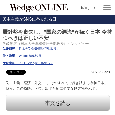
8/8(土)
民主主義がSNSに呑まれる日
羅針盤を喪失し、”国家の漂流”が続く日本 今持
つべきは正しい不安
先﨑彰容（日本大学危機管理学部教授）インタビュー
先﨑彰容
（ 日本大学危機管理学部 教授）
仲上龍馬
（ Wedge編集部員）
大城慶吾
（ 月刊「Wedge」編集長）
2025/03/20
民主主義、経済、外交──。そのすべてで行き詰まる令和日本。
我々がこの隘路から抜け出すために必要な処方箋を示す。
本文を読む