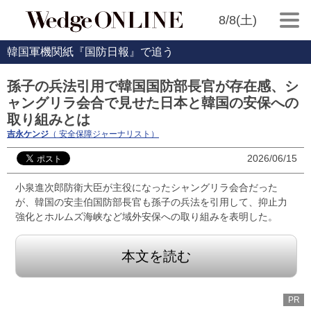
8/8(土)
韓国軍機関紙『国防日報』で追う
孫子の兵法引用で韓国国防部長官が存在感、シ
ャングリラ会合で見せた日本と韓国の安保への
取り組みとは
吉永ケンジ
（ 安全保障ジャーナリスト）
2026/06/15
小泉進次郎防衛大臣が主役になったシャングリラ会合だった
が、韓国の安圭伯国防部長官も孫子の兵法を引用して、抑止力
強化とホルムズ海峡など域外安保への取り組みを表明した。
本文を読む
PR