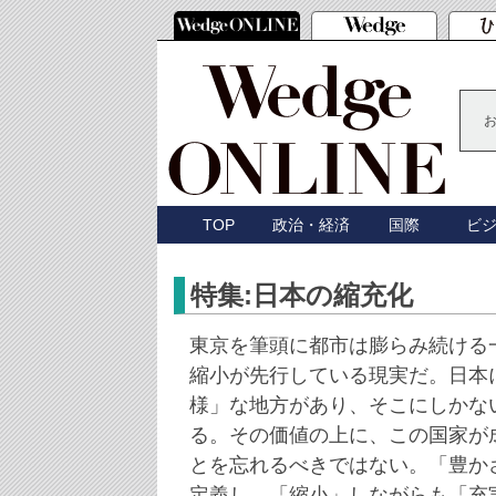
TOP
政治・経済
国際
ビ
特集:日本の縮充化
東京を筆頭に都市は膨らみ続ける
縮小が先行している現実だ。日本
様」な地方があり、そこにしかな
る。その価値の上に、この国家が
とを忘れるべきではない。「豊か
定義し、「縮小」しながらも「充