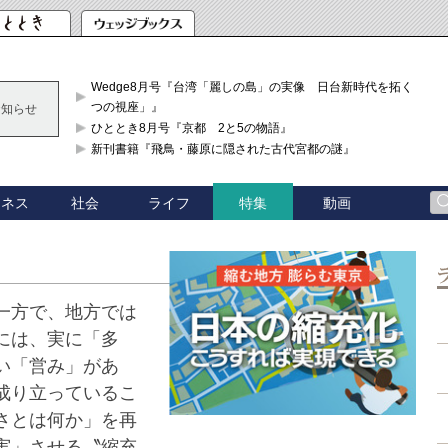
Wedge8月号『台湾「麗しの島」の実像 日台新時代を拓く「3
つの視座」』
お知らせ
ひととき8月号『京都 2と5の物語』
新刊書籍『飛鳥・藤原に隠された古代宮都の謎』
ジネス
社会
ライフ
動画
特集
一方で、地方では
には、実に「多
い「営み」があ
成り立っているこ
さとは何か」を再
実」させる〝縮充