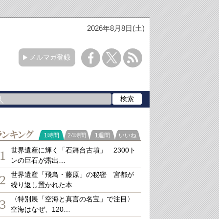
2026年8月8日(土)
メルマガ登録
ランキング
1時間
24時間
1週間
いいね
世界遺産に輝く「石舞台古墳」 2300ト
1
ンの巨石が露出…
世界遺産「飛鳥・藤原」の秘密 宮都が
2
繰り返し置かれた本…
〈特別展「空海と真言の名宝」で注目〉
3
空海はなぜ、120…