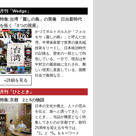
月刊「Wedge」
特集:台湾「麗しの島」の実像 日台新時代
を拓く「3つの視座」
かつてポルトガル人が「フォル
モサ（麗しの島）」と呼んだ台
湾。半導体産業で世界の最先端
技術をリードし、日本統治時代
の記憶も、歴史の一部として内
包している。一方で、現在は米
中対立の最前線に立たされ、難
しい現実に直面している。国際
社会で複雑な立…
»詳細を見る
月刊「ひととき」
特集:京都 2と5の物語
日本の文化や風土、人々の営み
を伝え、旅へと誘ってきた「ひ
ととき」。当誌が幾度となく特
集してきたのが京都です。創刊
25周年を迎える今号では、
〝2〟と〝5〟をキーワード