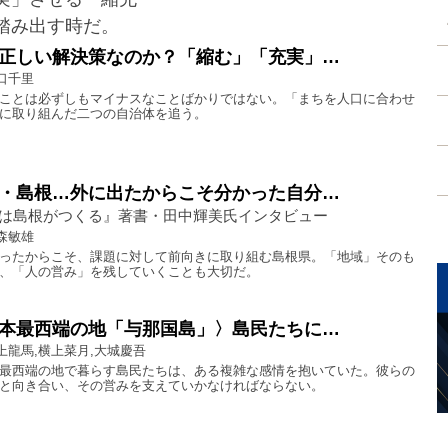
踏み出す時だ。
正しい解決策なのか？「縮む」「充実」…
口千里
ことは必ずしもマイナスなことばかりではない。「まちを人口に合わせ
に取り組んだ二つの自治体を追う。
・島根…外に出たからこそ分かった自分…
は島根がつくる』著書・田中輝美氏インタビュー
森敏雄
ったからこそ、課題に対して前向きに取り組む島根県。「地域」そのも
、「人の営み」を残していくことも大切だ。
本最西端の地「与那国島」〉島民たちに…
上龍馬,横上菜月,大城慶吾
最西端の地で暮らす島民たちは、ある複雑な感情を抱いていた。彼らの
と向き合い、その営みを支えていかなければならない。