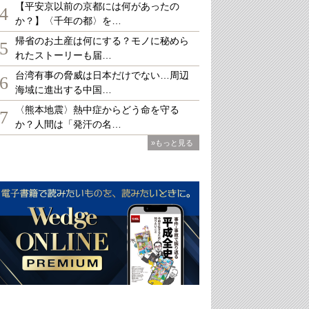
【平安京以前の京都には何があったの
4
か？】〈千年の都〉を…
帰省のお土産は何にする？モノに秘めら
5
れたストーリーも届…
台湾有事の脅威は日本だけでない…周辺
6
海域に進出する中国…
〈熊本地震〉熱中症からどう命を守る
7
か？人間は「発汗の名…
»もっと見る