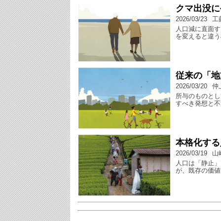
クマ出没に
2026/03/23
工
人口減に直面す
を変えると違う
従来の「地
2026/03/20
仲
所与のものとし
すべき発想と不
本格化する
2026/03/19
山
人口は「静止」
が、既存の価値