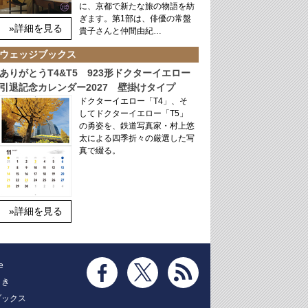
に、京都で新たな旅の物語を紡
ぎます。第1部は、俳優の常盤
»詳細を見る
貴子さんと仲間由紀…
ウェッジブックス
ありがとうT4&T5 923形ドクターイエロー
引退記念カレンダー2027 壁掛けタイプ
ドクターイエロー「T4」、そ
してドクターイエロー「T5」
の勇姿を、鉄道写真家・村上悠
太による四季折々の厳選した写
真で綴る。
»詳細を見る
e
とき
ブックス