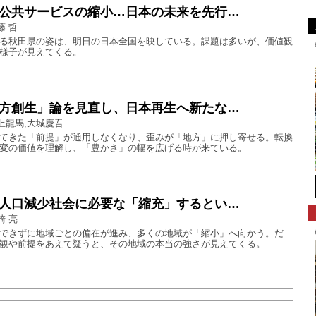
公共サービスの縮小…日本の未来を先行…
藤 哲
る秋田県の姿は、明日の日本全国を映している。課題は多いが、価値観
様子が見えてくる。
方創生」論を見直し、日本再生へ新たな…
上龍馬,大城慶吾
てきた「前提」が通用しなくなり、歪みが「地方」に押し寄せる。転換
変の価値を理解し、「豊かさ」の幅を広げる時が来ている。
人口減少社会に必要な「縮充」するとい…
崎 亮
できずに地域ごとの偏在が進み、多くの地域が「縮小」へ向かう。だ
観や前提をあえて疑うと、その地域の本当の強さが見えてくる。