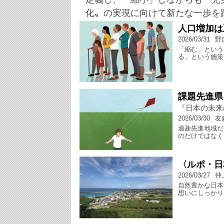
化〟の実現に向けて新たな一歩を
人口増加は
2026/03/31
野
「縮む」という
る」という施策
課題先進県
『日本の未来
2026/03/30
友
過疎先進地域だ
のだけではなく
〈ルポ・日
2026/03/27
仲
自然豊かな日本
思いにしっかり