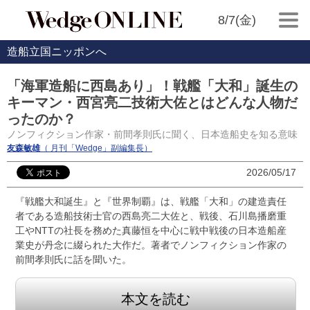
8/7(金)
造船立国ニッポンへ
「海軍造船に西島あり」！戦艦「大和」誕生の
キーマン・西宮亮二技術大佐とはどんな人物だ
ったのか？
ノンフィクション作家・前間孝則氏に聞く、日本造船史を知る意味
友森敏雄
（ 月刊「Wedge」副編集長）
2026/05/17
『戦艦大和誕生』と『世界制覇』は、戦艦「大和」の建造責任
者である造船技術士官の西島亮二大佐と、戦後、石川島播磨重
工やNTTの社長を務めた真藤恒を中心に戦中戦後の日本造船産
業史が丹念に綴られた大作だ。著者でノンフィクション作家の
前間孝則氏に話を聞いた。
本文を読む