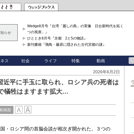
Wedge8月号『台湾「麗しの島」の実像 日台新時代を拓く「3
つの視座」』
お知らせ
ひととき8月号『京都 2と5の物語』
新刊書籍『飛鳥・藤原に隠された古代宮都の謎』
ジネス
社会
ライフ
特集
動画
2026年6月2日
習近平に手玉に取られ、ロシア兵の死者は
争で犠牲はますます拡大…
刷画面
国・ロシア間の首脳会談が相次ぎ開かれた。３つの