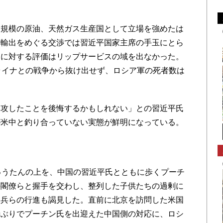
規模の原油、天然ガス生産国として立場を強めたは
ス輸出をめぐる交渉では習近平国家主席の手玉にとら
アに対する評価はリップサービスの域を出なかった。
ライナとの戦争から抜け出せず、ロシア軍の死者数は
攻したことを後悔するかもしれない」との習近平氏
が米中と釣り合っていない実態が鮮明になっている。
ゅうたんの上を、中国の習近平氏とともに歩くプーチ
の閣僚らと握手を交わし、整列した子供たちの過剰に
仗兵らの行進も謁見した。直前に北京を訪問した米国
待ぶりでプーチン氏を出迎えた中国側の対応に、ロシ