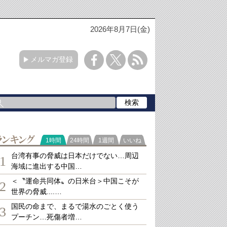
2026年8月7日(金)
メルマガ登録
ランキング
1時間
24時間
1週間
いいね
台湾有事の脅威は日本だけでない…周辺
1
海域に進出する中国…
＜〝運命共同体〟の日米台＞中国こそが
2
世界の脅威....…
国民の命まで、まるで湯水のごとく使う
3
プーチン…死傷者増…