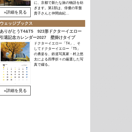
に、京都で新たな旅の物語を紡
ぎます。第1部は、俳優の常盤
»詳細を見る
貴子さんと仲間由紀…
ウェッジブックス
ありがとうT4&T5 923形ドクターイエロー
引退記念カレンダー2027 壁掛けタイプ
ドクターイエロー「T4」、そ
してドクターイエロー「T5」
の勇姿を、鉄道写真家・村上悠
太による四季折々の厳選した写
真で綴る。
»詳細を見る