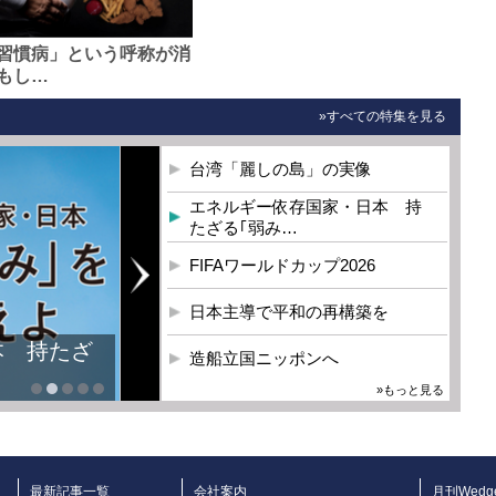
習慣病」という呼称が消
もし…
»すべての特集を見る
台湾「麗しの島」の実像
エネルギー依存国家・日本 持
たざる｢弱み…
FIFAワールドカップ2026
日本主導で平和の再構築を
本 持たざ
造船立国ニッポンへ
»もっと見る
最新記事一覧
会社案内
月刊Wedg