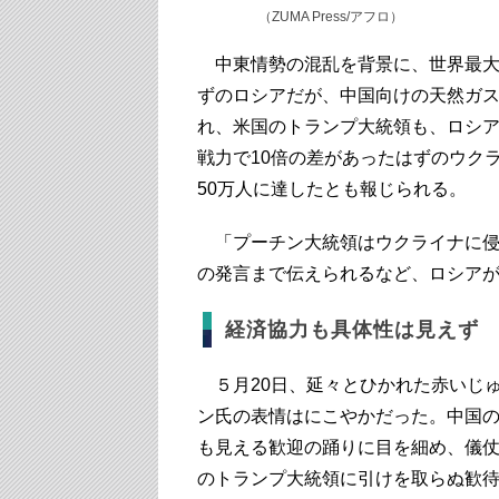
（ZUMA Press/アフロ）
中東情勢の混乱を背景に、世界最大
ずのロシアだが、中国向けの天然ガ
れ、米国のトランプ大統領も、ロシ
戦力で10倍の差があったはずのウク
50万人に達したとも報じられる。
「プーチン大統領はウクライナに侵
の発言まで伝えられるなど、ロシア
経済協力も具体性は見えず
５月20日、延々とひかれた赤いじ
ン氏の表情はにこやかだった。中国
も見える歓迎の踊りに目を細め、儀
のトランプ大統領に引けを取らぬ歓