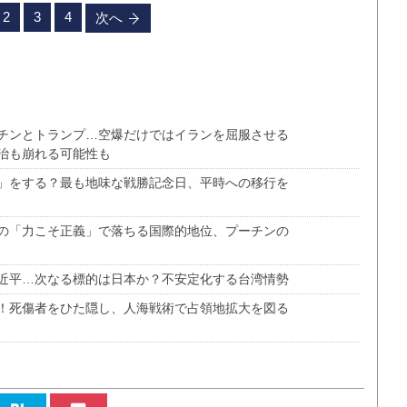
2
3
4
次へ
チンとトランプ…空爆だけではイランを屈服させる
治も崩れる可能性も
」をする？最も地味な戦勝記念日、平時への移行を
の「力こそ正義」で落ちる国際的地位、プーチンの
近平…次なる標的は日本か？不安定化する台湾情勢
！死傷者をひた隠し、人海戦術で占領地拡大を図る