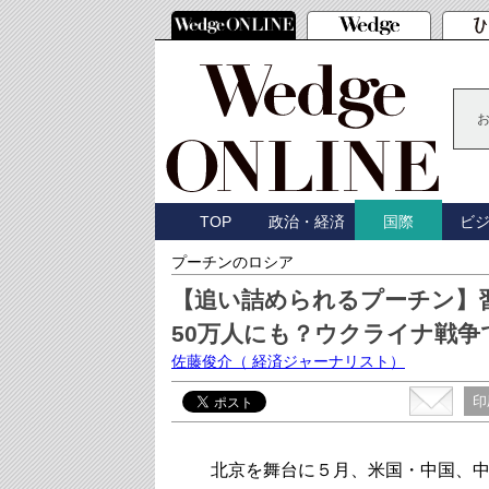
TOP
政治・経済
ビ
国際
プーチンのロシア
【追い詰められるプーチン】
50万人にも？ウクライナ戦
佐藤俊介
（ 経済ジャーナリスト）
印
北京を舞台に５月、米国・中国、中