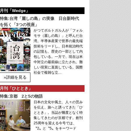
月刊「Wedge」
特集:台湾「麗しの島」の実像 日台新時代
を拓く「3つの視座」
かつてポルトガル人が「フォル
モサ（麗しの島）」と呼んだ台
湾。半導体産業で世界の最先端
技術をリードし、日本統治時代
の記憶も、歴史の一部として内
包している。一方で、現在は米
中対立の最前線に立たされ、難
しい現実に直面している。国際
社会で複雑な立…
»詳細を見る
月刊「ひととき」
特集:京都 2と5の物語
日本の文化や風土、人々の営み
を伝え、旅へと誘ってきた「ひ
ととき」。当誌が幾度となく特
集してきたのが京都です。創刊
25周年を迎える今号では、
〝2〟と〝5〟をキーワード