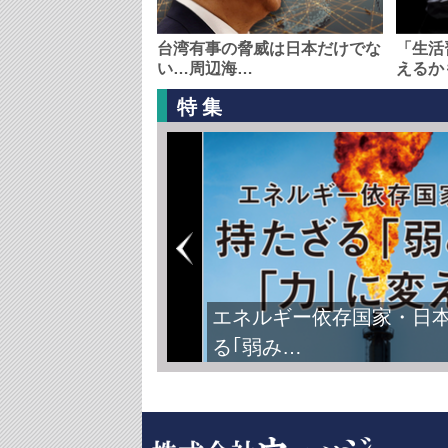
台湾有事の脅威は日本だけでな
「生活
い…周辺海…
えるか
特集
エネルギー依存国家・日
る｢弱み…