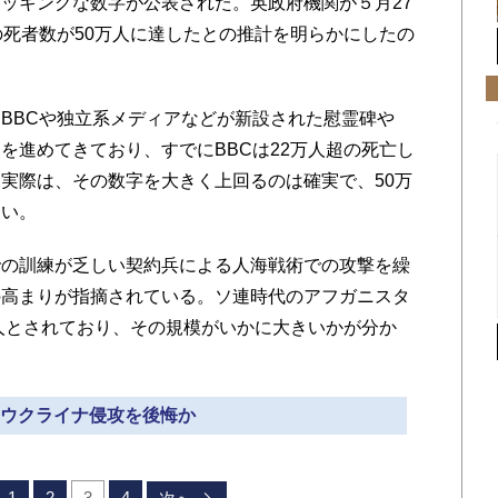
ッキングな数字が公表された。英政府機関が５月27
の死者数が50万人に達したとの推計を明らかにしたの
BBCや独立系メディアなどが新設された慰霊碑や
を進めてきており、すでにBBCは22万人超の死亡し
実際は、その数字を大きく上回るのは確実で、50万
ない。
の訓練が乏しい契約兵による人海戦術での攻撃を繰
の高まりが指摘されている。ソ連時代のアフガニスタ
0人とされており、その規模がいかに大きいかが分か
» ウクライナ侵攻を後悔か
1
2
3
4