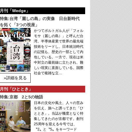
月刊「Wedge」
特集:台湾「麗しの島」の実像 日台新時代
を拓く「3つの視座」
かつてポルトガル人が「フォル
モサ（麗しの島）」と呼んだ台
湾。半導体産業で世界の最先端
技術をリードし、日本統治時代
の記憶も、歴史の一部として内
包している。一方で、現在は米
中対立の最前線に立たされ、難
しい現実に直面している。国際
社会で複雑な立…
»詳細を見る
月刊「ひととき」
特集:京都 2と5の物語
日本の文化や風土、人々の営み
を伝え、旅へと誘ってきた「ひ
ととき」。当誌が幾度となく特
集してきたのが京都です。創刊
25周年を迎える今号では、
〝2〟と〝5〟をキーワード