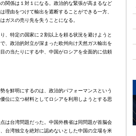
手の関係は１対１になる。政治的な緊張が高まるなど
側は理由をつけて輸出を遮断することができる一方、
側はガスの売り先を失うことになる。
り、特定の国家に２割以上を頼る状況を避けようと
まで、政治的対立が深まった欧州向け天然ガス輸出を
を目の当たりにする中、中国がロシアを全面的に信頼
勢を鮮明にするのは、政治的パフォーマンスという
で優位に立つ材料としてロシアを利用しようとする思
点は台湾問題だった。中国外務省は同問題が首脳会
し、台湾独立を絶対に認めないとした中国の立場を米