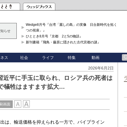
Wedge8月号『台湾「麗しの島」の実像 日台新時代を拓く「3
つの視座」』
お知らせ
ひととき8月号『京都 2と5の物語』
新刊書籍『飛鳥・藤原に隠された古代宮都の謎』
ジネス
社会
ライフ
特集
動画
2026年6月2日
習近平に手玉に取られ、ロシア兵の死者は
争で犠牲はますます拡大…
刷画面
出は、輸送価格を抑えられる一方で、パイプライン