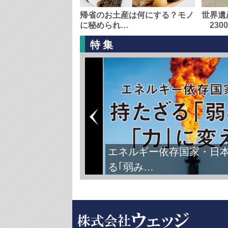
帰省のお土産は何にする？モノ
世界遺
に秘められ…
230
特集
エネルギー依存国家・日
る｢弱み…