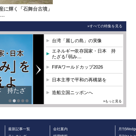
産に輝く「石舞台古墳」
0…
»すべての特集を見る
台湾「麗しの島」の実像
エネルギー依存国家・日本 持
たざる｢弱み…
FIFAワールドカップ2026
日本主導で平和の再構築を
本 持たざ
造船立国ニッポンへ
»もっと見る
最新記事一覧
会社案内
月刊Wedg