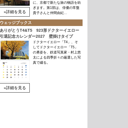
に、京都で新たな旅の物語を紡
ぎます。第1部は、俳優の常盤
»詳細を見る
貴子さんと仲間由紀…
ウェッジブックス
ありがとうT4&T5 923形ドクターイエロー
引退記念カレンダー2027 壁掛けタイプ
ドクターイエロー「T4」、そ
してドクターイエロー「T5」
の勇姿を、鉄道写真家・村上悠
太による四季折々の厳選した写
真で綴る。
»詳細を見る