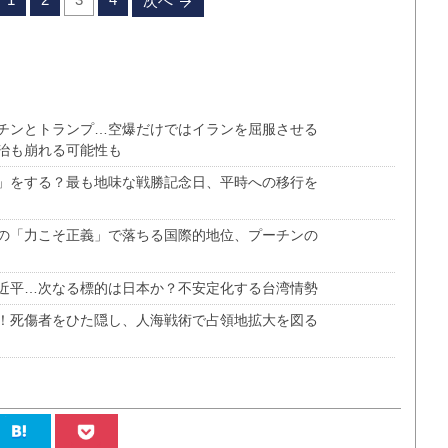
次へ
チンとトランプ…空爆だけではイランを屈服させる
治も崩れる可能性も
」をする？最も地味な戦勝記念日、平時への移行を
の「力こそ正義」で落ちる国際的地位、プーチンの
近平…次なる標的は日本か？不安定化する台湾情勢
！死傷者をひた隠し、人海戦術で占領地拡大を図る