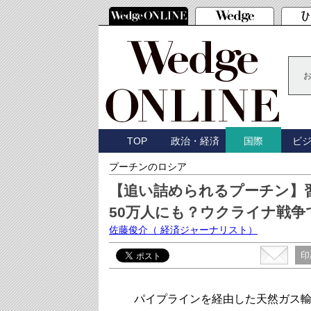
TOP
政治・経済
ビ
国際
プーチンのロシア
【追い詰められるプーチン】
50万人にも？ウクライナ戦
佐藤俊介
（ 経済ジャーナリスト）
印
パイプラインを経由した天然ガス輸