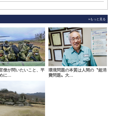
»もっと見る
官僚が問いたいこと、平
環境問題の本質は人間の〝超消
めに…
費問題〟大…