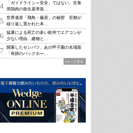
「ガイドライン＝安全」ではない、生食
4
用鶏肉の衛生基準策…
世界遺産「飛鳥・藤原」の秘密 宮都が
5
繰り返し置かれた本…
猛暑による死亡の多い欧州でエアコンが
6
少ない理由…建物と…
開幕したセンバツ、あの甲子園の名場面
7
「奇跡のバックホー…
»もっと見る