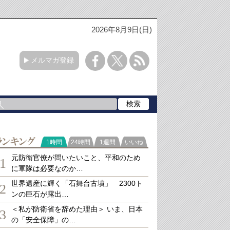
2026年8月9日(日)
メルマガ登録
ランキング
1時間
24時間
1週間
いいね
元防衛官僚が問いたいこと、平和のため
1
に軍隊は必要なのか…
世界遺産に輝く「石舞台古墳」 2300ト
2
ンの巨石が露出…
＜私が防衛省を辞めた理由＞ いま、日本
3
の「安全保障」の…