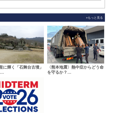
»もっと見る
産に輝く「石舞台古墳」
〈熊本地震〉熱中症からどう命
0…
を守るか？…