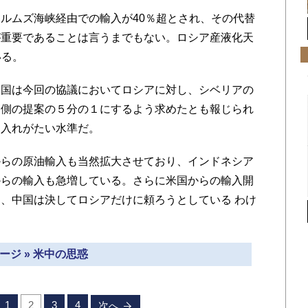
ルムズ海峡経由での輸入が40％超とされ、その代替
が重要であることは言うまでもない。ロシア産液化天
いる。
国は今回の協議においてロシアに対し、シベリアの
ア側の提案の５分の１にするよう求めたとも報じられ
け入れがたい水準だ。
らの原油輸入も当然拡大させており、インドネシア
からの輸入も急増している。さらに米国からの輸入開
、中国は決してロシアだけに頼ろうとしている わけ
ージ » 米中の思惑
1
2
3
4
次へ