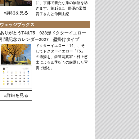
に、京都で新たな旅の物語を紡
ぎます。第1部は、俳優の常盤
»詳細を見る
貴子さんと仲間由紀…
ウェッジブックス
ありがとうT4&T5 923形ドクターイエロー
引退記念カレンダー2027 壁掛けタイプ
ドクターイエロー「T4」、そ
してドクターイエロー「T5」
の勇姿を、鉄道写真家・村上悠
太による四季折々の厳選した写
真で綴る。
»詳細を見る