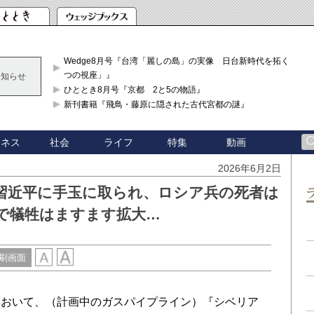
Wedge8月号『台湾「麗しの島」の実像 日台新時代を拓く「3
つの視座」』
お知らせ
ひととき8月号『京都 2と5の物語』
新刊書籍『飛鳥・藤原に隠された古代宮都の謎』
ジネス
社会
ライフ
特集
動画
2026年6月2日
習近平に手玉に取られ、ロシア兵の死者は
争で犠牲はますます拡大…
刷画面
おいて、（計画中のガスパイプライン）『シベリア