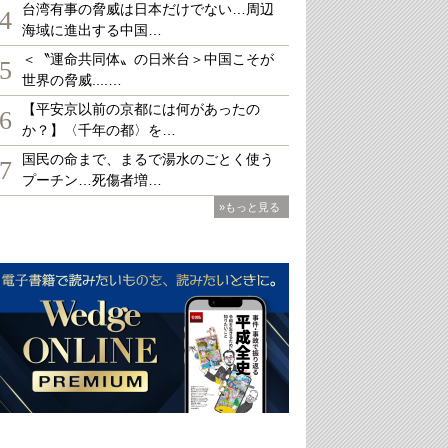
台湾有事の脅威は日本だけでない…周辺
4
海域に進出する中国…
＜〝運命共同体〟の日米台＞中国こそが
5
世界の脅威....…
【平安京以前の京都には何があったの
6
か？】〈千年の都〉を…
国民の命まで、まるで湯水のごとく使う
7
プーチン…死傷者増…
»もっと見る