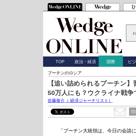
TOP
政治・経済
ビ
国際
プーチンのロシア
【追い詰められるプーチン】
50万人にも？ウクライナ戦
佐藤俊介
（ 経済ジャーナリスト）
印
「プーチン大統領は、今日の会談に