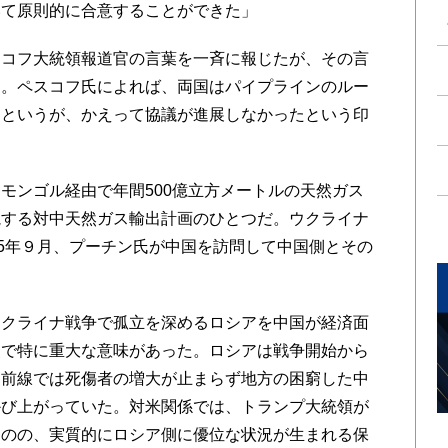
いて原則的に合意することができた」
コフ大統領報道官の言葉を一斉に報じたが、その言
た。ペスコフ氏によれば、両国はパイプラインのルー
たというが、かえって協議が進展しなかったという印
ンゴル経由で年間500億立方メートルの天然ガス
視する対中天然ガス輸出計画のひとつだ。ウクライナ
25年９月、プーチン氏が中国を訪問して中国側とその
クライナ戦争で孤立を深めるロシアを中国が経済面
点で特に重大な意味があった。ロシアは戦争開始から
、前線では死傷者の増大が止まらず地方の困窮した中
かび上がっていた。対米関係では、トランプ大統領が
ものの、実質的にロシア側に優位な状況が生まれる保