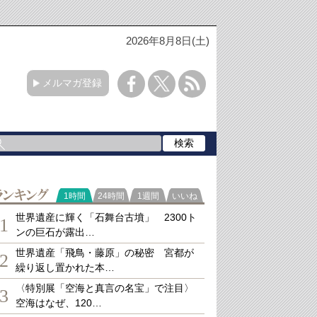
2026年8月8日(土)
メルマガ登録
ランキング
1時間
24時間
1週間
いいね
世界遺産に輝く「石舞台古墳」 2300ト
1
ンの巨石が露出…
世界遺産「飛鳥・藤原」の秘密 宮都が
2
繰り返し置かれた本…
〈特別展「空海と真言の名宝」で注目〉
3
空海はなぜ、120…