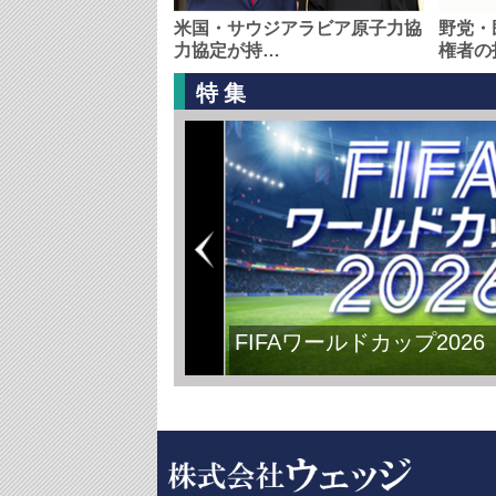
米国・サウジアラビア原子力協
野党・
力協定が持…
権者の
特集
FIFAワールドカップ2026