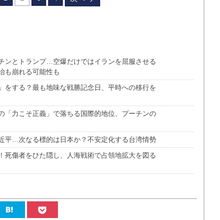
チンとトランプ…空爆だけではイランを屈服させる
治も崩れる可能性も
」をする？最も地味な戦勝記念日、平時への移行を
の「力こそ正義」で落ちる国際的地位、プーチンの
近平…次なる標的は日本か？不安定化する台湾情勢
！死傷者をひた隠し、人海戦術で占領地拡大を図る