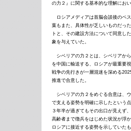
の力２』に関する基本的な理解にお
ロシアメディアは首脳会談後のペス
葉もまた、具体性が乏しいものだっ
トと、その建設方法について同意し
象を与えていた。
シベリアの力２とは、シベリアからモ
を中国に輸送する、ロシアが最重要
戦争の先行きが一層混迷を深める20
推進で合意した。
シベリアの力２をめぐる合意は、ウ
で支える姿勢を明確に示したという
３年半が過ぎてもその出口が見えず
高齢者まで徴兵をはじめた状況が浮
ロシアに接近する姿勢を示していた