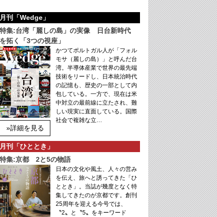
月刊「Wedge」
特集:台湾「麗しの島」の実像 日台新時代
を拓く「3つの視座」
かつてポルトガル人が「フォル
モサ（麗しの島）」と呼んだ台
湾。半導体産業で世界の最先端
技術をリードし、日本統治時代
の記憶も、歴史の一部として内
包している。一方で、現在は米
中対立の最前線に立たされ、難
しい現実に直面している。国際
社会で複雑な立…
»詳細を見る
月刊「ひととき」
特集:京都 2と5の物語
日本の文化や風土、人々の営み
を伝え、旅へと誘ってきた「ひ
ととき」。当誌が幾度となく特
集してきたのが京都です。創刊
25周年を迎える今号では、
〝2〟と〝5〟をキーワード