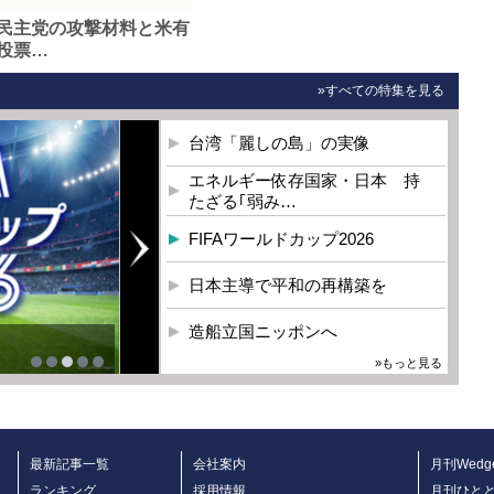
民主党の攻撃材料と米有
投票…
»すべての特集を見る
台湾「麗しの島」の実像
エネルギー依存国家・日本 持
たざる｢弱み…
FIFAワールドカップ2026
日本主導で平和の再構築を
造船立国ニッポンへ
»もっと見る
最新記事一覧
会社案内
月刊Wedg
ランキング
採用情報
月刊ひと