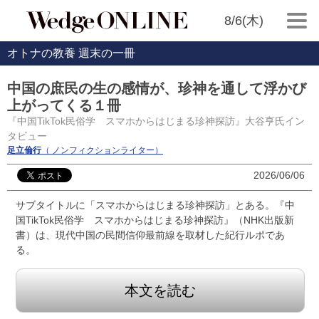
8/6(木)
オトナの教養 週末の一冊
中国の庶民の生の感情が、珍神を通して浮かび
上がってくる１冊
『中国TikTok民俗学 スマホからはじまる珍神探訪』大谷亨氏イン
タビュー
足立倫行
（ ノンフィクションライター）
2026/06/06
サブタイトルに「スマホからはじまる珍神探訪」とある。『中
国TikTok民俗学 スマホからはじまる珍神探訪』（NHK出版新
書）は、現代中国の民間信仰最前線を取材した紀行ルポであ
る。
本文を読む