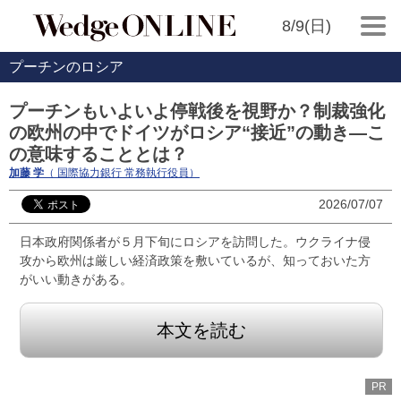
8/9(日)
プーチンのロシア
プーチンもいよいよ停戦後を視野か？制裁強化
の欧州の中でドイツがロシア“接近”の動き―こ
の意味することとは？
加藤 学
（ 国際協力銀行 常務執行役員）
2026/07/07
日本政府関係者が５月下旬にロシアを訪問した。ウクライナ侵
攻から欧州は厳しい経済政策を敷いているが、知っておいた方
がいい動きがある。
本文を読む
PR