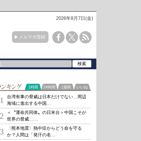
2026年8月7日(金)
メルマガ登録
ランキング
1時間
24時間
1週間
いいね
台湾有事の脅威は日本だけでない…周辺
1
海域に進出する中国…
＜〝運命共同体〟の日米台＞中国こそが
2
世界の脅威....…
〈熊本地震〉熱中症からどう命を守る
3
か？人間は「発汗の名…