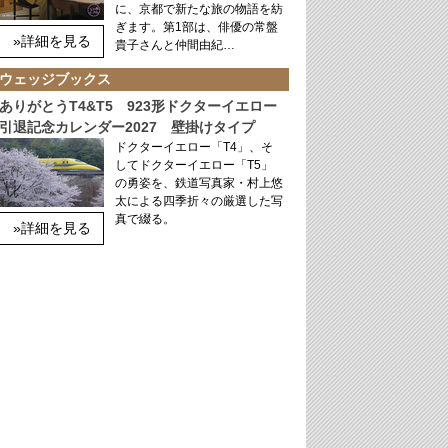
に、京都で新たな旅の物語を紡
ぎます。第1部は、俳優の常盤
»詳細を見る
貴子さんと仲間由紀…
ウェッジブックス
ありがとうT4&T5 923形ドクターイエロー
引退記念カレンダー2027 壁掛けタイプ
ドクターイエロー「T4」、そ
してドクターイエロー「T5」
の勇姿を、鉄道写真家・村上悠
太による四季折々の厳選した写
真で綴る。
»詳細を見る