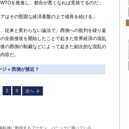
WTOを推進し、都合が悪くなれば見捨てるのだ」
シアはその堅固な経済基盤の上で成長を続ける」
、従来と変わらない論法で、西側への批判を繰り返
への全面侵攻を開始したことで起きた世界経済の混乱
の後の西側の制裁などによって起きた副次的な混乱の
る内容だ。
ジ » 西側が接近？
2
3
次へ
略転換に動揺するプーチン、パニックに陥っている