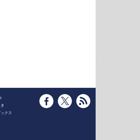
e
とき
ブックス