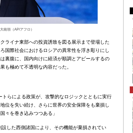
大統領（AP/アフロ）
クライナ東部への投資誘致を図る展示まで登場した
しろ国際社会におけるロシアの異常性を浮き彫りにし
とは裏腹に、国内向けに経済が順調とアピールするの
効果も極めて不透明な内容だった。
ートらによる政策が、攻撃的なロジックとともに実行
る地位を失い続け、さらに世界の安全保障をも棄損し
の国々を巻き込みつつある」
創設した西側諸国により、その機能が棄損されてい