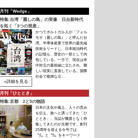
月刊「Wedge」
特集:台湾「麗しの島」の実像 日台新時代
を拓く「3つの視座」
かつてポルトガル人が「フォル
モサ（麗しの島）」と呼んだ台
湾。半導体産業で世界の最先端
技術をリードし、日本統治時代
の記憶も、歴史の一部として内
包している。一方で、現在は米
中対立の最前線に立たされ、難
しい現実に直面している。国際
社会で複雑な立…
»詳細を見る
月刊「ひととき」
特集:京都 2と5の物語
日本の文化や風土、人々の営み
を伝え、旅へと誘ってきた「ひ
ととき」。当誌が幾度となく特
集してきたのが京都です。創刊
25周年を迎える今号では、
〝2〟と〝5〟をキーワード