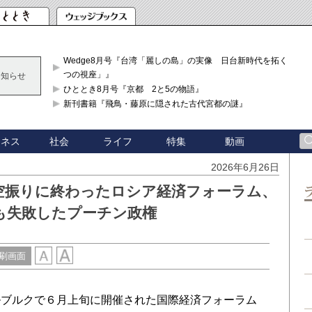
Wedge8月号『台湾「麗しの島」の実像 日台新時代を拓く「3
つの視座」』
お知らせ
ひととき8月号『京都 2と5の物語』
新刊書籍『飛鳥・藤原に隠された古代宮都の謎』
ジネス
社会
ライフ
特集
動画
2026年6月26日
空振りに終わったロシア経済フォーラム、
も失敗したプーチン政権
刷画面
ブルクで６月上旬に開催された国際経済フォーラム