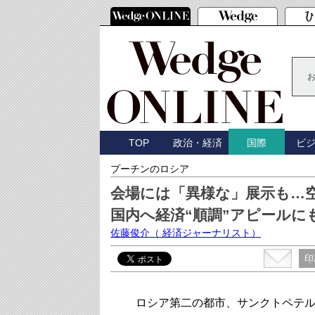
TOP
政治・経済
ビ
国際
プーチンのロシア
会場には「異様な」展示も…
国内へ経済“順調”アピールに
佐藤俊介
（ 経済ジャーナリスト）
印
ロシア第二の都市、サンクトペテル