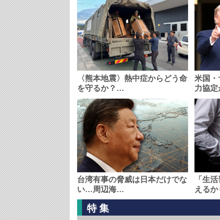
〈熊本地震〉熱中症からどう命
米国・
を守るか？…
力協定
台湾有事の脅威は日本だけでな
「生活
い…周辺海…
えるか
特集