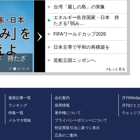
台湾「麗しの島」の実像
エネルギー依存国家・日本 持
たざる｢弱み…
FIFAワールドカップ2026
日本主導で平和の再構築を
本 持たざ
造船立国ニッポンへ
»もっと見る
最新記事一覧
会社案内
月刊Wedg
ランキング
採用情報
月刊ひと
特集一覧
著作権について
ウェッジ
メルマガ登録
プライバシーポリシーについて
特定商取引法に基づく表示
広告のご案内