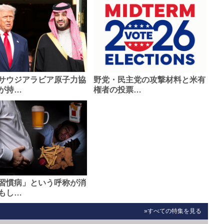
サウジアラビア原子力協
野党・民主党の攻撃材料と米有
が持…
権者の投票…
習慣病」という呼称が消
もし…
»すべての特集を見る