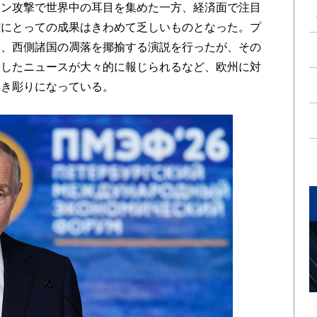
ーン攻撃で世界中の耳目を集めた一方、経済面で注目
権にとっての成果はきわめて乏しいものとなった。プ
に、西側諸国の凋落を揶揄する演説を行ったが、その
設したニュースが大々的に報じられるなど、欧州に対
浮き彫りになっている。