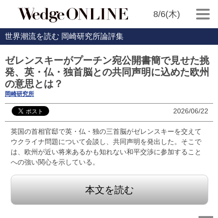
8/6(木)
世界潮流を読む 岡崎研究所論評集
ゼレンスキーがプーチン宛公開書簡で見せた挑
発、英・仏・独首脳との共同声明に込めた欧州
の意思とは？
岡崎研究所
2026/06/22
英国の首相官邸で英・仏・独の三首脳がゼレンスキーを交えて
ウクライナ問題について会談し、共同声明を発出した。そこで
は、欧州が近い将来あるかも知れない和平交渉に参加すること
への強い関心を示している。
本文を読む