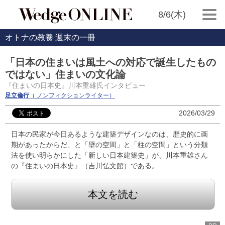
8/6(木)
オトナの教養 週末の一冊
「日本の住まいは風土への対応で誕生したもの
ではない」住まいの文化論
『住まいの日本史』川本重雄氏インタビュー
足立倫行
（ ノンフィクションライター）
2026/03/29
日本の民家が今日あるような建築デザインなのは、歴史的に画
期があったからだ、と「壁の空間」と「柱の空間」という分類
法を使い明らかにした「新しい日本建築史」が、川本重雄さん
の『住まいの日本史』（吉川弘文館）である。
本文を読む