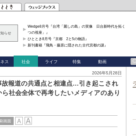
Wedge8月号『台湾「麗しの島」の実像 日台新時代を拓く「3
つの視座」』
お知らせ
ひととき8月号『京都 2と5の物語』
新刊書籍『飛鳥・藤原に隠された古代宮都の謎』
ジネス
ライフ
特集
動画
社会
2026年5月28日
事故報道の共通点と相違点…引き起こされ
から社会全体で再考したいメディアのあり
刷画面