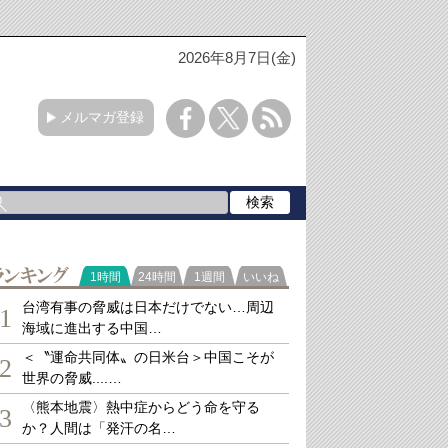
2026年8月7日(金)
メルマガ登録
ランキング
1時間
24時間
1週間
いいね
台湾有事の脅威は日本だけでない…周辺
1
海域に進出する中国…
＜〝運命共同体〟の日米台＞中国こそが
2
世界の脅威....…
〈熊本地震〉熱中症からどう命を守る
3
か？人間は「発汗の名…