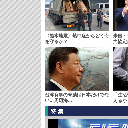
〈熊本地震〉熱中症からどう命
米国・
を守るか？…
力協定
台湾有事の脅威は日本だけでな
「生活
い…周辺海…
えるか
特集