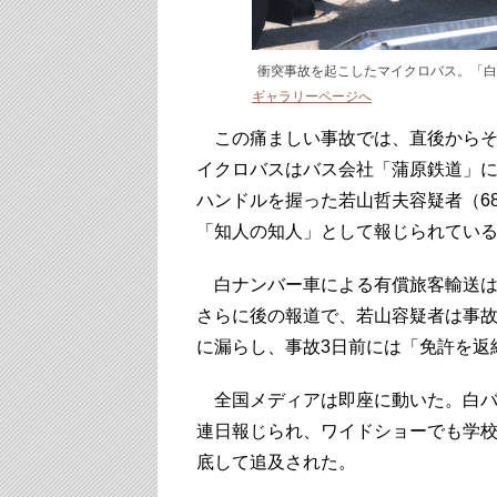
衝突事故を起こしたマイクロバス。「白
ギャラリーページへ
この痛ましい事故では、直後からそ
イクロバスはバス会社「蒲原鉄道」
ハンドルを握った若山哲夫容疑者（6
「知人の知人」として報じられてい
白ナンバー車による有償旅客輸送は
さらに後の報道で、若山容疑者は事故
に漏らし、事故3日前には「免許を返
全国メディアは即座に動いた。白バ
連日報じられ、ワイドショーでも学
底して追及された。