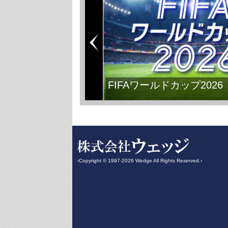
FIFAワールドカップ2026
‹Copyright © 1997-2026 Wedge All Rights Reserved.›