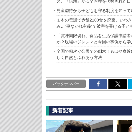
ス、『信頼』が安全管理を代替された日
児童虐待から子どもを守る制度を知って
１本の電話で赤飯2100食を廃棄、いわ
み…“事なかれ主義”で被害を受ける子ど
「賞味期限切れ」食品を生活保護申請者
か？現場のジレンマと今回の事例から学
全国で相次ぐ公園での倒木！もはや身近
しく自然とふれあう方法
バックナンバー
新着記事