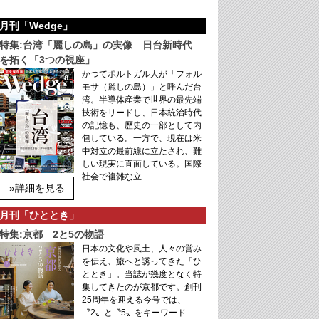
月刊「Wedge」
特集:台湾「麗しの島」の実像 日台新時代
を拓く「3つの視座」
かつてポルトガル人が「フォル
モサ（麗しの島）」と呼んだ台
湾。半導体産業で世界の最先端
技術をリードし、日本統治時代
の記憶も、歴史の一部として内
包している。一方で、現在は米
中対立の最前線に立たされ、難
しい現実に直面している。国際
社会で複雑な立…
»詳細を見る
月刊「ひととき」
特集:京都 2と5の物語
日本の文化や風土、人々の営み
を伝え、旅へと誘ってきた「ひ
ととき」。当誌が幾度となく特
集してきたのが京都です。創刊
25周年を迎える今号では、
〝2〟と〝5〟をキーワード