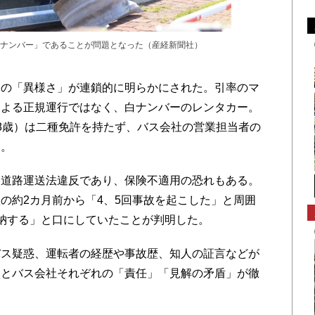
ナンバー」であることが問題となった（産経新聞社）
の「異様さ」が連鎖的に明らかにされた。引率のマ
による正規運行ではなく、白ナンバーのレンタカー。
8歳）は二種免許を持たず、バス会社の営業担当者の
る。
道路運送法違反であり、保険不適用の恐れもある。
の約2カ月前から「4、5回事故を起こした」と周囲
納する」と口にしていたことが判明した。
ス疑惑、運転者の経歴や事故歴、知人の証言などが
校とバス会社それぞれの「責任」「見解の矛盾」が徹