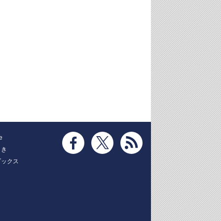
e
とき
ブックス