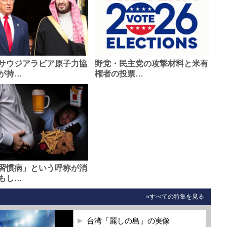
サウジアラビア原子力協
野党・民主党の攻撃材料と米有
が持…
権者の投票…
習慣病」という呼称が消
もし…
»すべての特集を見る
台湾「麗しの島」の実像