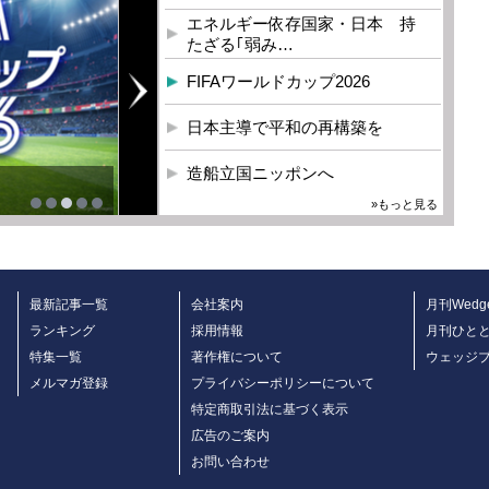
エネルギー依存国家・日本 持
たざる｢弱み…
FIFAワールドカップ2026
日本主導で平和の再構築を
造船立国ニッポンへ
»もっと見る
最新記事一覧
会社案内
月刊Wedg
ランキング
採用情報
月刊ひと
特集一覧
著作権について
ウェッジ
メルマガ登録
プライバシーポリシーについて
特定商取引法に基づく表示
広告のご案内
お問い合わせ