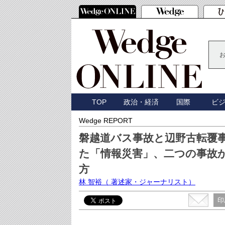
TOP
政治・経済
国際
ビ
Wedge REPORT
磐越道バス事故と辺野古転覆
た「情報災害」、二つの事故
方
林 智裕
（ 著述家・ジャーナリスト）
印