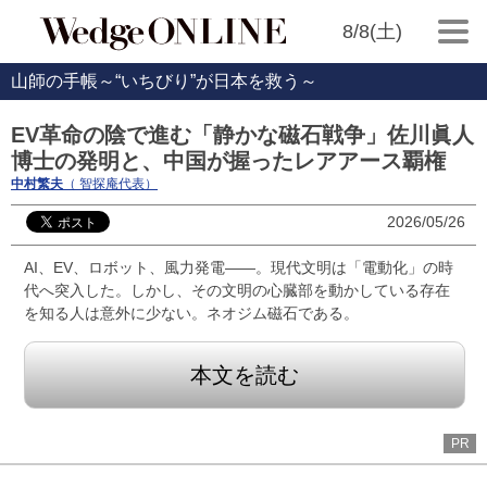
8/8(土)
山師の手帳～“いちびり”が日本を救う～
EV革命の陰で進む「静かな磁石戦争」佐川眞人
博士の発明と、中国が握ったレアアース覇権
中村繁夫
（ 智探庵代表）
2026/05/26
AI、EV、ロボット、風力発電――。現代文明は「電動化」の時
代へ突入した。しかし、その文明の心臓部を動かしている存在
を知る人は意外に少ない。ネオジム磁石である。
本文を読む
PR