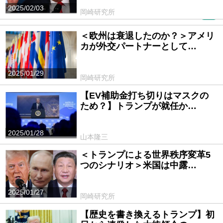
2025/02/03
岡崎研究所
PR
＜欧州は衰退したのか？＞アメリ
カが外交パートナーとして…
2025/01/29
岡崎研究所
【EV補助金打ち切りはマスクの
ため？】トランプが就任か…
2025/01/28
山本隆三
＜トランプによる世界秩序変革5
つのシナリオ＞米国は中露…
2025/01/27
岡崎研究所
【歴史を書き換えるトランプ】初