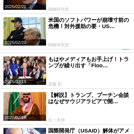
2025/02/21
岡崎研究所
米国のソフトパワーが崩壊寸前の
危機！対外援助の要・US…
2025/02/20
岡崎研究所
PR
もはやメディアもお手上げ！トラ
ンプが繰り出す「Floo…
2025/02/19
斎藤 彰
【解説】トランプ、プーチン会談
はなぜサウジアラビアで開…
2025/02/18
佐々木伸
国際開発庁（USAID）解体がアメ