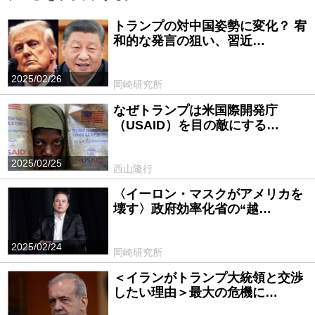
トランプの対中国姿勢に変化？ 宥
和的な発言の狙い、習近…
2025/02/26
岡崎研究所
なぜトランプは米国際開発庁
（USAID）を目の敵にする…
2025/02/25
西山隆行
〈イーロン・マスクがアメリカを
壊す〉政府効率化省の“越…
2025/02/24
岡崎研究所
＜イランがトランプ大統領と交渉
したい理由＞最大の危機に…