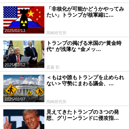
「非核化が可能かどうかやってみ
たい」トランプが核軍縮に…
2025/02/13
岡崎研究所
トランプの掲げる米国の“黄金時
代” が浅薄な “金メッ…
2025/02/12
斎藤 彰
＜もはや誰もトランプを止められ
ない＞守勢にまわる議会、…
2025/02/07
岡崎研究所
見えてきたトランプの３つの発
想、グリーンランドに侵攻指…