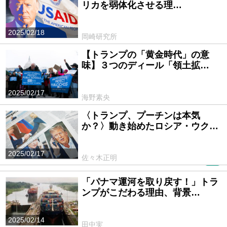
リカを弱体化させる理…
2025/02/18
岡崎研究所
【トランプの「黄金時代」の意
味】３つのディール「領土拡…
2025/02/17
海野素央
〈トランプ、プーチンは本気
か？〉動き始めたロシア・ウク…
2025/02/17
佐々木正明
PR
「パナマ運河を取り戻す！」トラ
ンプがこだわる理由、背景…
2025/02/14
田中実