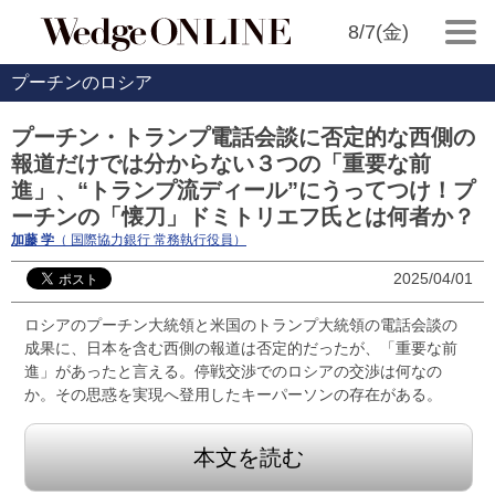
8/7(金)
プーチンのロシア
プーチン・トランプ電話会談に否定的な西側の
報道だけでは分からない３つの「重要な前
進」、“トランプ流ディール”にうってつけ！プ
ーチンの「懐刀」ドミトリエフ氏とは何者か？
加藤 学
（ 国際協力銀行 常務執行役員）
2025/04/01
ロシアのプーチン大統領と米国のトランプ大統領の電話会談の
成果に、日本を含む西側の報道は否定的だったが、「重要な前
進」があったと言える。停戦交渉でのロシアの交渉は何なの
か。その思惑を実現へ登用したキーパーソンの存在がある。
本文を読む