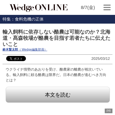
8/7(金)
特集：食料危機の正体
輸入飼料に依存しない酪農は可能なのか？北海
道・髙森牧場が酪農を目指す若者たちに伝えた
いこと
鈴木賢太郎
（ Wedge編集部員）
2025/03/12
ウクライナ情勢のあおりを受け、酪農家の離農が相次いでい
る。輸入飼料に頼る酪農は限界だ。日本の酪農が進むべき方向
とは？
本文を読む
PR