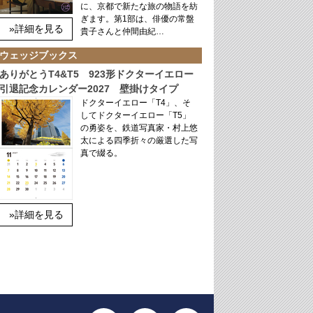
に、京都で新たな旅の物語を紡
ぎます。第1部は、俳優の常盤
»詳細を見る
貴子さんと仲間由紀…
ウェッジブックス
ありがとうT4&T5 923形ドクターイエロー
引退記念カレンダー2027 壁掛けタイプ
ドクターイエロー「T4」、そ
してドクターイエロー「T5」
の勇姿を、鉄道写真家・村上悠
太による四季折々の厳選した写
真で綴る。
»詳細を見る