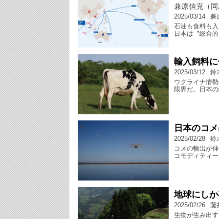
兼原信克（同
2025/03/14
兼
石油も食料も入
日本は〝総合的
輸入飼料に
2025/03/12
鈴
ウクライナ情勢
限界だ。日本の
日本のコメ
2025/02/28
鈴
コメの輸出が伸
コモディティー
地球にしか
2025/02/26
藤
生物が生み出す