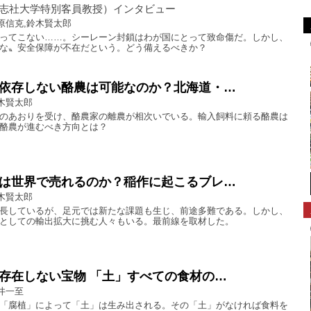
志社大学特別客員教授）インタビュー
原信克,鈴木賢太郎
ってこない……。シーレーン封鎖はわが国にとって致命傷だ。しかし、
な〟安全保障が不在だという。どう備えるべきか？
依存しない酪農は可能なのか？北海道・…
木賢太郎
のあおりを受け、酪農家の離農が相次いでいる。輸入飼料に頼る酪農は
酪農が進むべき方向とは？
は世界で売れるのか？稲作に起こるブレ…
木賢太郎
長しているが、足元では新たな課題も生じ、前途多難である。しかし、
としての輸出拡大に挑む人々もいる。最前線を取材した。
存在しない宝物 「土」すべての食材の…
井一至
「腐植」によって「土」は生み出される。その「土」がなければ食料を