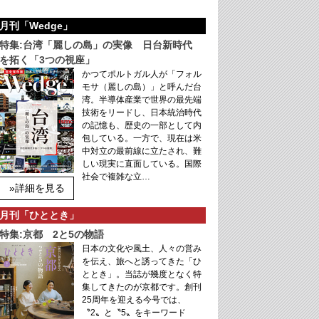
月刊「Wedge」
特集:台湾「麗しの島」の実像 日台新時代
を拓く「3つの視座」
かつてポルトガル人が「フォル
モサ（麗しの島）」と呼んだ台
湾。半導体産業で世界の最先端
技術をリードし、日本統治時代
の記憶も、歴史の一部として内
包している。一方で、現在は米
中対立の最前線に立たされ、難
しい現実に直面している。国際
社会で複雑な立…
»詳細を見る
月刊「ひととき」
特集:京都 2と5の物語
日本の文化や風土、人々の営み
を伝え、旅へと誘ってきた「ひ
ととき」。当誌が幾度となく特
集してきたのが京都です。創刊
25周年を迎える今号では、
〝2〟と〝5〟をキーワード