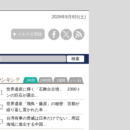
2026年8月8日(土)
メルマガ登録
ランキング
1時間
24時間
1週間
いいね
世界遺産に輝く「石舞台古墳」 2300ト
1
ンの巨石が露出…
世界遺産「飛鳥・藤原」の秘密 宮都が
2
繰り返し置かれた本…
台湾有事の脅威は日本だけでない…周辺
3
海域に進出する中国…