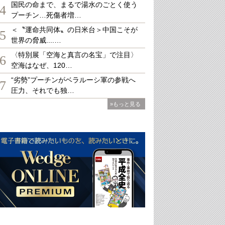
国民の命まで、まるで湯水のごとく使う
4
プーチン…死傷者増…
＜〝運命共同体〟の日米台＞中国こそが
5
世界の脅威....…
〈特別展「空海と真言の名宝」で注目〉
6
空海はなぜ、120…
“劣勢”プーチンがベラルーシ軍の参戦へ
7
圧力、それでも独…
»もっと見る