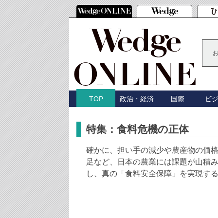
政治・経済
国際
ビ
TOP
特集：食料危機の正体
確かに、担い手の減少や農産物の価
足など、日本の農業には課題が山積
し、真の「食料安全保障」を実現す