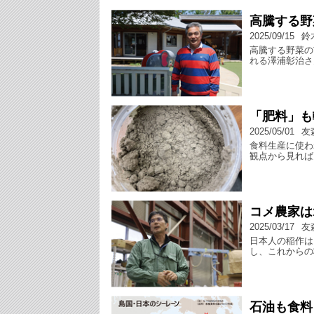
高騰する野
2025/09/15
鈴
高騰する野菜の
れる澤浦彰治さ
「肥料」も
2025/05/01
友
食料生産に使わ
観点から見れば
コメ農家は
2025/03/17
友
日本人の稲作は
し、これからの
石油も食料