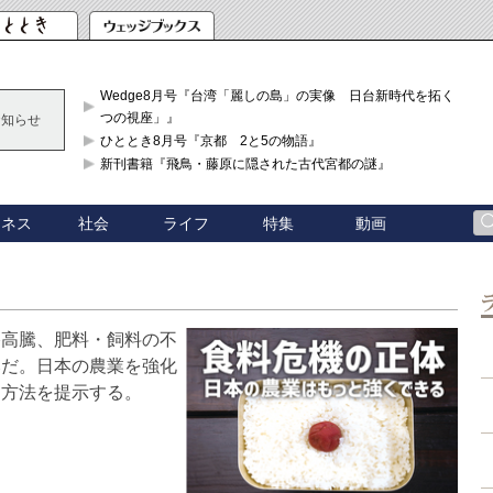
Wedge8月号『台湾「麗しの島」の実像 日台新時代を拓く「3
つの視座」』
お知らせ
ひととき8月号『京都 2と5の物語』
新刊書籍『飛鳥・藤原に隠された古代宮都の謎』
ジネス
社会
ライフ
特集
動画
格高騰、肥料・飼料の不
みだ。日本の農業を強化
る方法を提示する。