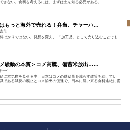
できない。食料を考えるには、まずは土を知る必要がある。
はもっと海外で売れる！弁当、チャーハ…
 吉則
料ばかりではない。発想を変え、 「加工品」として売り込むことでも
メ騒動の本質＞コメ高騰、備蓄米放出……
下一仁
給に本気度を見せる中、日本はコメの供給量を減らす政策を続けてい
識である減反の廃止とコメ輸出の促進で、日本に襲い来る食料途絶に備