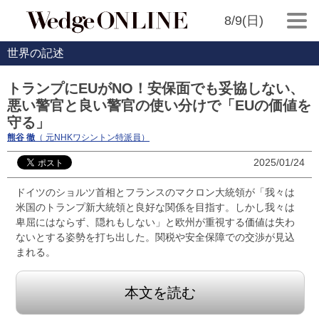
8/9(日)
世界の記述
トランプにEUがNO！安保面でも妥協しない、
悪い警官と良い警官の使い分けで「EUの価値を
守る」
熊谷 徹
（ 元NHKワシントン特派員）
2025/01/24
ドイツのショルツ首相とフランスのマクロン大統領が「我々は
米国のトランプ新大統領と良好な関係を目指す。しかし我々は
卑屈にはならず、隠れもしない」と欧州が重視する価値は失わ
ないとする姿勢を打ち出した。関税や安全保障での交渉が見込
まれる。
本文を読む