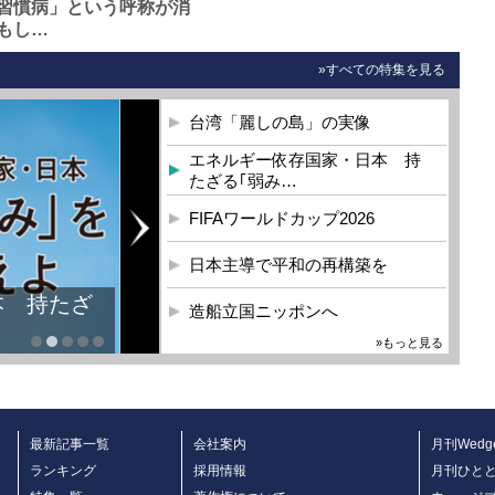
習慣病」という呼称が消
もし…
»すべての特集を見る
台湾「麗しの島」の実像
エネルギー依存国家・日本 持
たざる｢弱み…
FIFAワールドカップ2026
日本主導で平和の再構築を
本 持たざ
造船立国ニッポンへ
»もっと見る
最新記事一覧
会社案内
月刊Wedg
ランキング
採用情報
月刊ひと