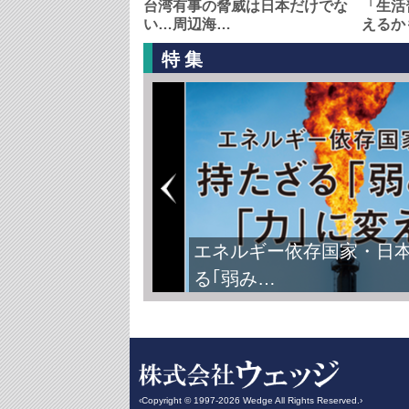
台湾有事の脅威は日本だけでな
「生活
い…周辺海…
えるか
特集
エネルギー依存国家・日
る｢弱み…
‹Copyright © 1997-2026 Wedge All Rights Reserved.›