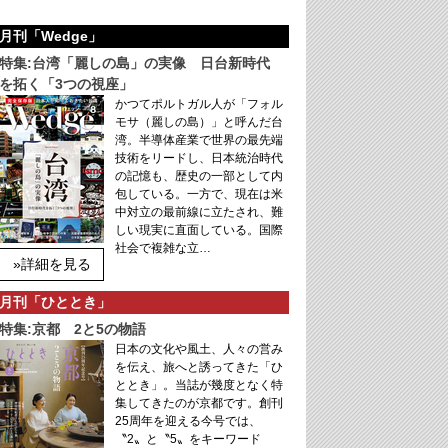
月刊「Wedge」
特集:台湾「麗しの島」の実像 日台新時代
を拓く「3つの視座」
かつてポルトガル人が「フォル
モサ（麗しの島）」と呼んだ台
湾。半導体産業で世界の最先端
技術をリードし、日本統治時代
の記憶も、歴史の一部として内
包している。一方で、現在は米
中対立の最前線に立たされ、難
しい現実に直面している。国際
社会で複雑な立…
»詳細を見る
月刊「ひととき」
特集:京都 2と5の物語
日本の文化や風土、人々の営み
を伝え、旅へと誘ってきた「ひ
ととき」。当誌が幾度となく特
集してきたのが京都です。創刊
25周年を迎える今号では、
〝2〟と〝5〟をキーワード