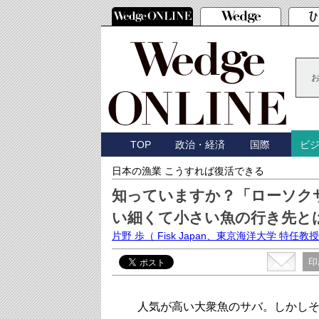
TOP
政治・経済
国際
ビ
日本の漁業 こうすれば復活できる
知っていますか？「ローソク
い細くて小さい魚の行き先と
片野 歩
（ Fisk Japan、東京海洋大学 特任教
印
人気が高い大衆魚のサバ。しかしそ