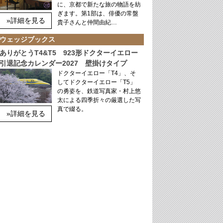
に、京都で新たな旅の物語を紡
ぎます。第1部は、俳優の常盤
»詳細を見る
貴子さんと仲間由紀…
ウェッジブックス
ありがとうT4&T5 923形ドクターイエロー
引退記念カレンダー2027 壁掛けタイプ
ドクターイエロー「T4」、そ
してドクターイエロー「T5」
の勇姿を、鉄道写真家・村上悠
太による四季折々の厳選した写
真で綴る。
»詳細を見る