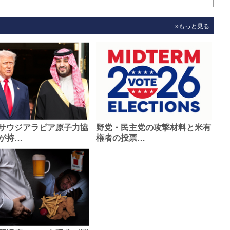
»もっと見る
サウジアラビア原子力協
野党・民主党の攻撃材料と米有
が持…
権者の投票…