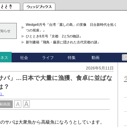
Wedge8月号『台湾「麗しの島」の実像 日台新時代を拓く「3
つの視座」』
お知らせ
ひととき8月号『京都 2と5の物語』
新刊書籍『飛鳥・藤原に隠された古代宮都の謎』
社会
ライフ
特集
動画
ジネス
2026年5月11日
サバ」…日本で大量に漁獲、食卓に並ばな
は？
授）
刷画面
のサバは大衆魚から高級魚になろうとしています。