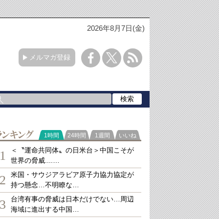
2026年8月7日(金)
メルマガ登録
ランキング
1時間
24時間
1週間
いいね
＜〝運命共同体〟の日米台＞中国こそが
1
世界の脅威....…
米国・サウジアラビア原子力協力協定が
2
持つ懸念…不明瞭な…
台湾有事の脅威は日本だけでない…周辺
3
海域に進出する中国…