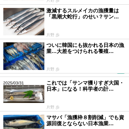
片野 歩
激減するスルメイカの漁獲量は
2025/05/28
「黒潮大蛇行」のせい？サン…
片野 歩
ついに韓国にも抜かれる日本の漁
2025/04/30
業…大差をつけられる養殖…
片野 歩
PR
これでは「サンマ獲りすぎ大国・
2025/03/31
日本」になる！科学者の計…
片野 歩
マサバ「漁獲枠８割削減」でも資
2025/02/28
源回復とならない日本漁業…