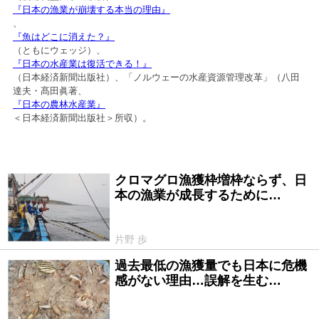
『日本の漁業が崩壊する本当の理由』
、
『魚はどこに消えた？』
（ともにウェッジ）、
『日本の水産業は復活できる！』
（日本経済新聞出版社）、「ノルウェーの水産資源管理改革」（八田
達夫・髙田眞著、
『日本の農林水産業』
＜日本経済新聞出版社＞所収）。
クロマグロ漁獲枠増枠ならず、日
2026/07/27
本の漁業が成長するために…
片野 歩
過去最低の漁獲量でも日本に危機
2026/06/24
感がない理由…誤解を生む…