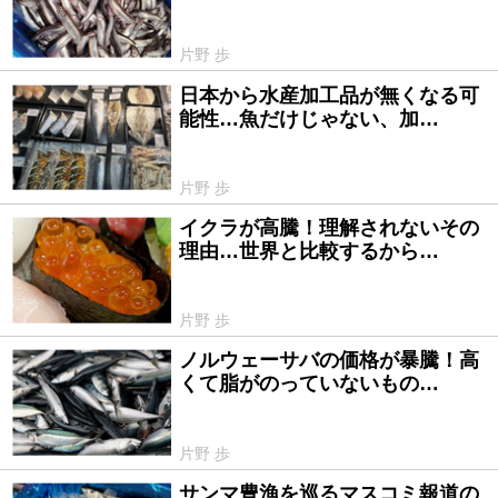
片野 歩
日本から水産加工品が無くなる可
2026/01/27
能性…魚だけじゃない、加…
片野 歩
イクラが高騰！理解されないその
2025/12/24
理由…世界と比較するから…
片野 歩
ノルウェーサバの価格が暴騰！高
2025/11/28
くて脂がのっていないもの…
片野 歩
サンマ豊漁を巡るマスコミ報道の
2025/10/02