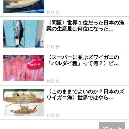
片野 歩
〈問題〉世界１位だった日本の漁
2025/01/28
業の生産量は何位になった…
片野 歩
〈スーパーに並ぶズワイガニの
2024/12/27
「バルダイ種」って何？〉ビ…
片野 歩
〈このままでよいのか？日本のズ
2024/11/13
ワイガニ漁〉世界ではやら…
片野 歩
次へ