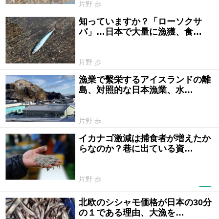
片野 歩
知っていますか？「ローソクサ
2026/05/11
バ」…日本で大量に漁獲、食…
片野 歩
漁業で繫栄するアイスランドの離
2026/04/21
島、対照的な日本漁業、水…
片野 歩
イカナゴ激減は捕食者が増えたか
2026/04/08
らなのか？巷に出ている資…
片野 歩
PR
北欧のシシャモ価格が日本の30分
2026/02/13
の１である理由、大漁を…