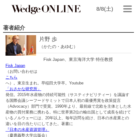
8/8(土)
著者紹介
片野 歩
（かたの・あゆむ）
Fisk Japan、東京海洋大学 特任教授
Fisk Japan
（お問い合わせは
こちら
へ）。東京生まれ。早稲田大学卒。Youtube
「おさかな研究所」
発信。2015年水産物の持続可能性（サスティナビリティー）を議論す
る国際会議シーフードサミットで日本人初の最優秀賞を政策提言
（Advocacy）部門で受賞。1990年より、最前線で北欧を主体とした水
産物の買付業務に携わる。特に世界第2位の輸出国として成長を続けて
いるノルウェーには、20年以上、毎年訪問を続け、日本の水産業との
違いを目の当たりにしてきた。著書に
『日本の水産資源管理』
（慶應義塾大学出版会）