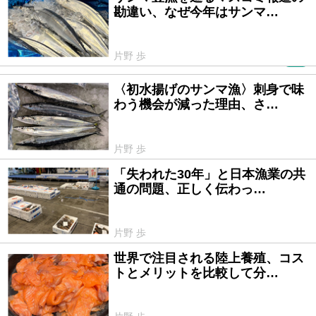
勘違い、なぜ今年はサンマ…
片野 歩
PR
〈初水揚げのサンマ漁〉刺身で味
2025/08/18
わう機会が減った理由、さ…
片野 歩
「失われた30年」と日本漁業の共
2025/07/30
通の問題、正しく伝わっ…
片野 歩
世界で注目される陸上養殖、コス
2025/06/26
トとメリットを比較して分…