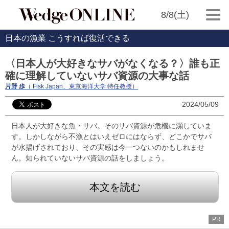
8/8(土)
日本の漁業 こうすれば復活できる
〈日本人が大好きなサバがなくなる？〉誰も正
確に理解していないサバ資源の大事な話
片野 歩
（ Fisk Japan、東京海洋大学 特任教授）
2024/05/09
日本人が大好きな魚・サバ。そのサバ資源が危機に瀕していま
す。しかしながら不漁とはいえゼロにはならず、どこかでサバ
が水揚げされており、その実感は今一つないのかもしれませ
ん。知られていないサバ資源の話をしましょう。
本文を読む
PR