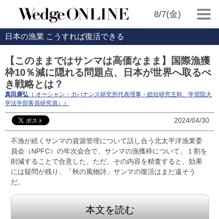
8/7(金)
日本の漁業 こうすれば復活できる
【このままではサンマは高価なまま】国際漁獲
枠10％減に隠れる問題点、日本が世界へ取るべ
き戦略とは？
真田康弘
（ オーシャン・ガバナンス研究所代表理事・総括研究主幹、学習院大
学法学部客員研究員））
2024/04/30
不漁が続くサンマの資源管理について話し合う北太平洋漁業委
員会（NPFC）の年次会合で、サンマの漁獲枠について、１割を
削減することで合意した。ただ、その内容を精査すると、効果
には疑問が残り、「秋の風物詩」サンマの復活はまだ遠そう
だ。
本文を読む