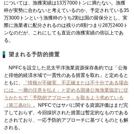
については、漁獲実績は13万7000トンに満たない。漁獲
枠が実勢に合わないと考えているのか、予定されている35
万3000トンという漁獲枠のうち2割は国の留保分とし、実
際に漁業者に配分されるのは残りの8割つまり28万2400ト
ンなのだが、これにしても直近の漁獲実績の倍以上であ
る。
望まれる予防的措置
NPFCを設立した北太平洋漁業資源保存条約では「公海
と排他的経済水域で一貫性のある措置を取れ」と定めると
ともに、
「情報が不確実、不正確または不十分である場合
には、一層の注意を払え」と定める国連公海漁業協定に従
うかたちで「予防的アプローチ」を取るよう求めている
（第三条(c)）
。NPFCではサバに関する資源評価はまだ完
了しておらず、今回採択された措置は暫定的なものである
とされており、一応予防的アプローチに基づくものとも解
される。