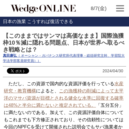
8/7(金)
日本の漁業 こうすれば復活できる
【このままではサンマは高価なまま】国際漁獲
枠10％減に隠れる問題点、日本が世界へ取るべ
き戦略とは？
真田康弘
（ オーシャン・ガバナンス研究所代表理事・総括研究主幹、学習院大
学法学部客員研究員））
2024/04/30
ただし、この資源で国内的な資源評価を行っている
水産
研究・教育機構
によると、
この漁獲枠の削減によって太平
洋のマサバ資源が目標とされる健全な水準に回復する確率
は48%と半分に満たないと推定されている。
「五分五分」
に満たないのである。加えて、この資源評価自体について
もこれまでも下方修正されており、その信頼性については
今回のNPFCを受けて開催された説明会でもサバ漁業者か