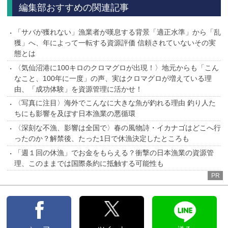
編集部おすすめの関連記事
「サバが獲れない」漁業者が嘆息する背景「適正水準」から「乱
獲」へ、年によって一転する資源評価 信頼されていないその実
態とは
〈気仙沼港に100キロのクロマグロが出現！〉地元からも「こん
なこと、100年に一度」の声、実はクロマグロが増えている理
由、「成功体験」を資源管理に活かせ！
〈写真に注目〉海外でこんなに大きな魚が釣れる理由 釣り人た
ちにも影響を及ぼす日本漁業の悪循環
〈深刻な不漁、影響は全国で〉春の風物詩・イカナゴはどこへ行
ったのか？解禁後、たった1日で休漁決定したところも
「週１回の休漁」でお金をもらえる？衝撃の日本漁業の資源管
理、このままでは国際条約に抵触する可能性も
PR