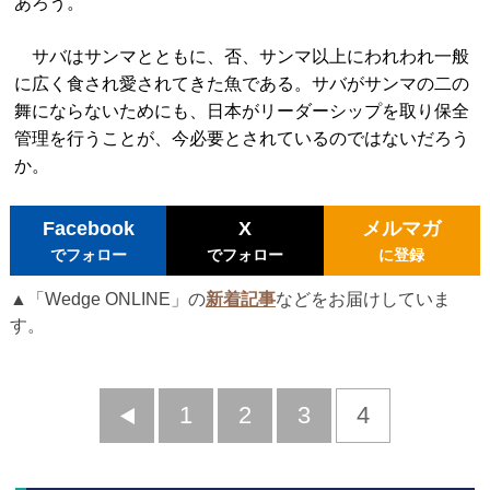
あろう。
サバはサンマとともに、否、サンマ以上にわれわれ一般
に広く食され愛されてきた魚である。サバがサンマの二の
舞にならないためにも、日本がリーダーシップを取り保全
管理を行うことが、今必要とされているのではないだろう
か。
Facebook
X
メルマガ
でフォロー
でフォロー
に登録
▲「Wedge ONLINE」の
新着記事
などをお届けしていま
す。
前
1
2
3
4
へ