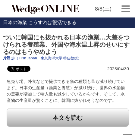
8/8(土)
日本の漁業 こうすれば復活できる
ついに韓国にも抜かれる日本の漁業…大差をつ
けられる養殖業、外国や海水温上昇のせいにす
るのはもうやめよう
片野 歩
（ Fisk Japan、東京海洋大学 特任教授）
2025/04/30
魚売り場、外食などで提供できる魚の種類も量も減り続けてい
ます。日本の生産量（漁業と養殖）が減り続け、世界の水産物
の需要が増加して輸入量も減少しているからです。そして、水
産物の生産量が驚くことに、韓国に抜かれそうなのです。
本文を読む