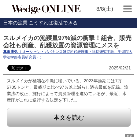
8/8(土)
日本の漁業 こうすれば復活できる
スルメイカの漁獲量97%減の衝撃！組合、販売
会社も倒産、乱獲放置の資源管理にメスを
真田康弘
（ オーシャン・ガバナンス研究所代表理事・総括研究主幹、学習院大
学法学部客員研究員））
2025/02/21
スルメイカが極端な不漁に喘いでいる。2023年漁期には1万
5705トンと、最盛期に比べ97％以上減らし過去最低を記録。漁
業法の改正、施行によって資源管理を進めているが、最近、水
産庁がこれに逆行する決定を下した。
本文を読む
PR