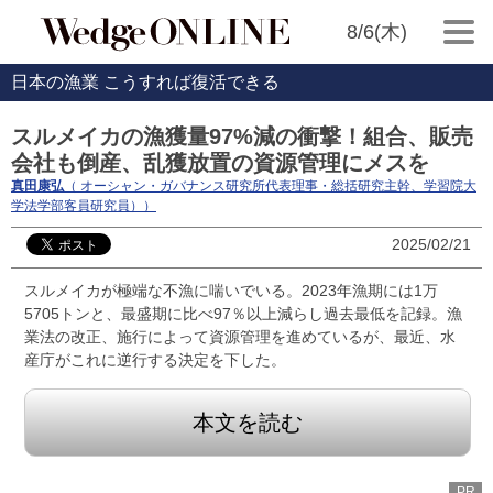
8/6(木)
日本の漁業 こうすれば復活できる
スルメイカの漁獲量97%減の衝撃！組合、販売
会社も倒産、乱獲放置の資源管理にメスを
真田康弘
（ オーシャン・ガバナンス研究所代表理事・総括研究主幹、学習院大
学法学部客員研究員））
2025/02/21
スルメイカが極端な不漁に喘いでいる。2023年漁期には1万
5705トンと、最盛期に比べ97％以上減らし過去最低を記録。漁
業法の改正、施行によって資源管理を進めているが、最近、水
産庁がこれに逆行する決定を下した。
本文を読む
PR