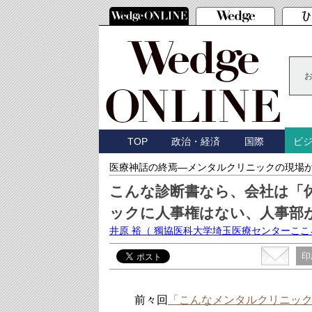
TOP
政治・経済
国際
ビ
医療神話の終焉―メンタルクリニックの現場
こんな診断書なら、会社は「
ックに人事権はない、人事部
井原 裕
（ 獨協医科大学埼玉医療センターこ
印
前々回
「こんなメンタルクリニッ