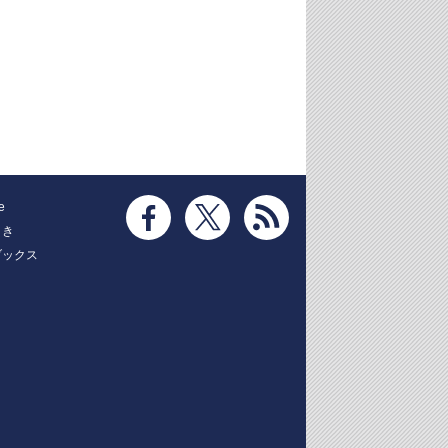
e
とき
ブックス