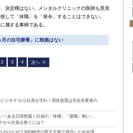
、決定権はない。メンタルクリニックの医師も意見
行使して「休職」を「発令」することはできない。
権に属する事柄である。
3ヵ月の自宅療養」に根拠はない
2
3
4
次へ
職ビジネス”から社員を守れ！現状放置は完全失業者の
い！ある日突然届く社員の「休職」「復職」願い…
クから社員を救うには？
うのはなぜ？SNS時代の民主主義で成功した社会課