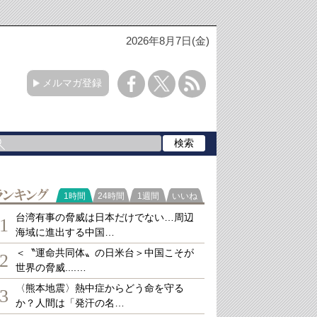
2026年8月7日(金)
メルマガ登録
ランキング
1時間
24時間
1週間
いいね
台湾有事の脅威は日本だけでない…周辺
1
海域に進出する中国…
＜〝運命共同体〟の日米台＞中国こそが
2
世界の脅威....…
〈熊本地震〉熱中症からどう命を守る
3
か？人間は「発汗の名…