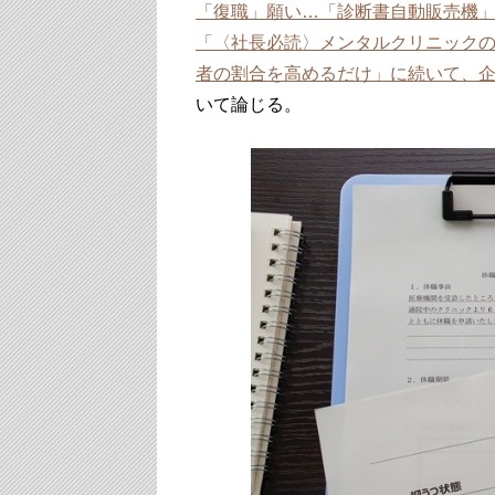
「復職」願い…「診断書自動販売機
「〈社長必読〉メンタルクリニックの
者の割合を高めるだけ」に続いて、
いて論じる。