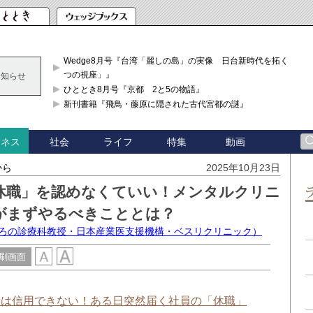
Wedge8月号『台湾「麗しの島」の実像 日台新時代を拓く「3
つの視座」』
お知らせ
ひととき8月号『京都 2と5の物語』
新刊書籍『飛鳥・藤原に隠された古代宮都の謎』
社会
ライフ
特集
動画
ジネス
から
2025年10月23日
休職」を認めなくていい！メンタルクリニ
がまずやるべきこととは？
ころの診療科教授・日本産業医支援機構・ベスリクリニック）
刷画面
クは信用できない！ある日突然届く社員の「休職」