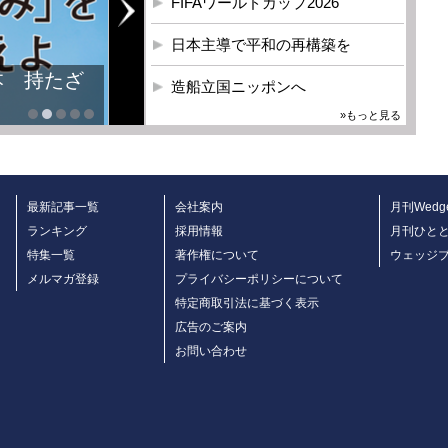
FIFAワールドカップ2026
日本主導で平和の再構築を
本 持たざ
造船立国ニッポンへ
»もっと見る
最新記事一覧
会社案内
月刊Wedg
ランキング
採用情報
月刊ひと
特集一覧
著作権について
ウェッジ
メルマガ登録
プライバシーポリシーについて
特定商取引法に基づく表示
広告のご案内
お問い合わせ