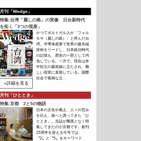
月刊「Wedge」
特集:台湾「麗しの島」の実像 日台新時代
を拓く「3つの視座」
かつてポルトガル人が「フォル
モサ（麗しの島）」と呼んだ台
湾。半導体産業で世界の最先端
技術をリードし、日本統治時代
の記憶も、歴史の一部として内
包している。一方で、現在は米
中対立の最前線に立たされ、難
しい現実に直面している。国際
社会で複雑な立…
»詳細を見る
月刊「ひととき」
特集:京都 2と5の物語
日本の文化や風土、人々の営み
を伝え、旅へと誘ってきた「ひ
ととき」。当誌が幾度となく特
集してきたのが京都です。創刊
25周年を迎える今号では、
〝2〟と〝5〟をキーワード