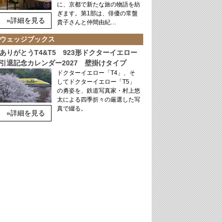
に、京都で新たな旅の物語を紡
ぎます。第1部は、俳優の常盤
»詳細を見る
貴子さんと仲間由紀…
ウェッジブックス
ありがとうT4&T5 923形ドクターイエロー
引退記念カレンダー2027 壁掛けタイプ
ドクターイエロー「T4」、そ
してドクターイエロー「T5」
の勇姿を、鉄道写真家・村上悠
太による四季折々の厳選した写
真で綴る。
»詳細を見る