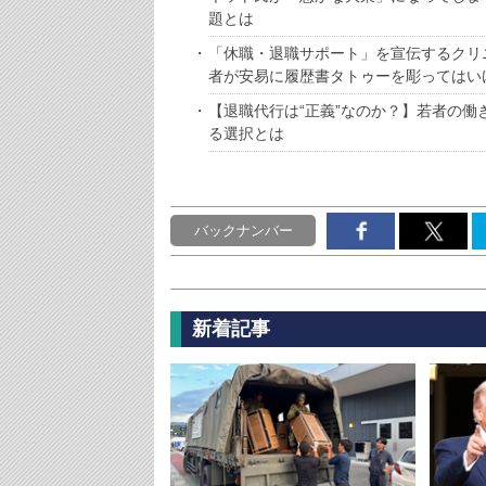
題とは
「休職・退職サポート」を宣伝するクリニ
者が安易に履歴書タトゥーを彫ってはい
【退職代行は“正義”なのか？】若者の
る選択とは
バックナンバー
新着記事