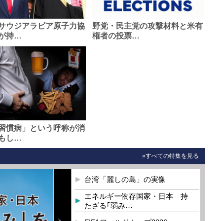
サウジアラビア原子力協
野党・民主党の攻撃材料と米有
が持…
権者の投票…
習慣病」という呼称が消
もし…
»すべての特集を見る
台湾「麗しの島」の実像
エネルギー依存国家・日本 持
たざる｢弱み…