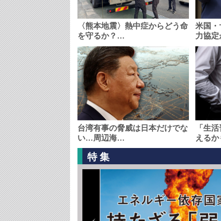
〈熊本地震〉熱中症からどう命
米国・
を守るか？…
力協定
台湾有事の脅威は日本だけでな
「生活
い…周辺海…
えるか
特集