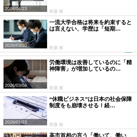
2026/04/23
井原 裕
一流大学合格は将来を約束すると
は言えない、学歴は「短期…
2026/03/30
井原 裕
PR
労働環境は改善しているのに「精
神障害」が増加しているの…
2026/03/04
井原 裕
“休職ビジネス”は日本の社会保障
制度をも崩壊させる！経…
2026/01/23
井原 裕
高市首相の言う「働いて、働い