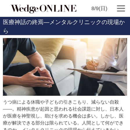
8/9(日)
医療神話の終焉―メンタルクリニックの現場か
ら
うつ病による休職や子どもの引きこもり、減らない自殺
――。精神疾患が起因と思われる社会課題に対し、日本人
が医療を神聖視し、助けを求める機会は多い。しかし、医
療が解決できる部分は限られている。人間として何ができ
るのか。メンタルクリニックの現場から伝えていきたい。