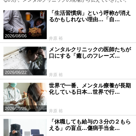
「生活習慣病」という呼称が消え
るかもしれない理由…「自…
2026/08/06
井原 裕
メンタルクリニックの医師たちが
口にする「癒しのフレーズ…
2026/06/22
井原 裕
世界で一番、メンタル療養が長期
化している日本…世界で行…
2026/05/25
井原 裕
「休職しても給与の３分の２もら
える」の盲点…傷病手当金…