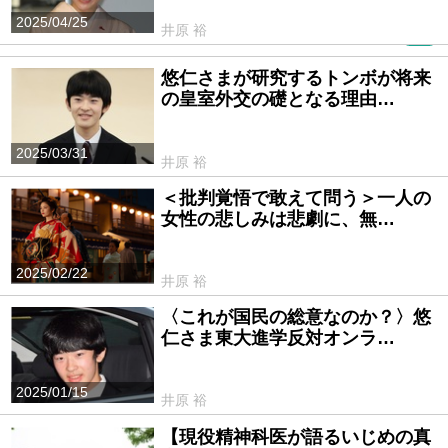
2025/04/25
井原 裕
PR
悠仁さまが研究するトンボが将来
の皇室外交の礎となる理由…
2025/03/31
井原 裕
＜批判覚悟で敢えて問う＞一人の
女性の悲しみは悲劇に、無…
2025/02/22
井原 裕
〈これが国民の総意なのか？〉悠
仁さま東大進学反対オンラ…
2025/01/15
井原 裕
【現役精神科医が語るいじめの真