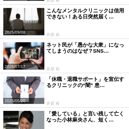
井原 裕
こんなメンタルクリニックは信用
できない！ある日突然届く…
2025/09/08
井原 裕
ネット民が「愚かな大衆」になっ
てしまうのはなぜ？SNS…
2025/07/17
井原 裕
「休職・退職サポート」を宣伝す
るクリニックの“闇” 患…
2025/05/20
井原 裕
「愛している」と言い残して亡く
なった小林麻央さん、短く…