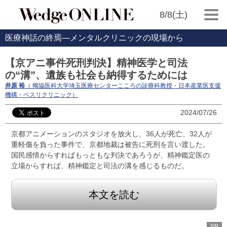
8/8(土)
医療神話の終焉―メンタルクリニックの現場から
【京アニ事件死刑判決】精神医学と司法
の“溝”、遺族も社会も納得するためには
井原 裕
（ 獨協医科大学埼玉医療センターこころの診療科教授・日本産業医支援
機構・ベスリクリニック）
2024/07/26
京都アニメーションのスタジオを放火し、36人が死亡、32人が
重軽傷を負った事件で、京都地裁は被告に死刑を言い渡した。
国民感情からすればもっともな判決であろうが、精神鑑定医の
立場からすれば、精神鑑定と司法の溝を感じるものだ。
本文を読む
PR