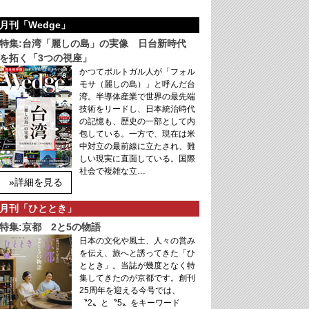
月刊「Wedge」
特集:台湾「麗しの島」の実像 日台新時代
を拓く「3つの視座」
かつてポルトガル人が「フォル
モサ（麗しの島）」と呼んだ台
湾。半導体産業で世界の最先端
技術をリードし、日本統治時代
の記憶も、歴史の一部として内
包している。一方で、現在は米
中対立の最前線に立たされ、難
しい現実に直面している。国際
社会で複雑な立…
»詳細を見る
月刊「ひととき」
特集:京都 2と5の物語
日本の文化や風土、人々の営み
を伝え、旅へと誘ってきた「ひ
ととき」。当誌が幾度となく特
集してきたのが京都です。創刊
25周年を迎える今号では、
〝2〟と〝5〟をキーワード