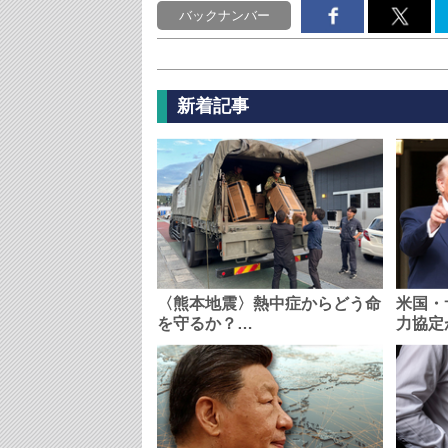
バックナンバー
新着記事
〈熊本地震〉熱中症からどう命
米国・
を守るか？…
力協定