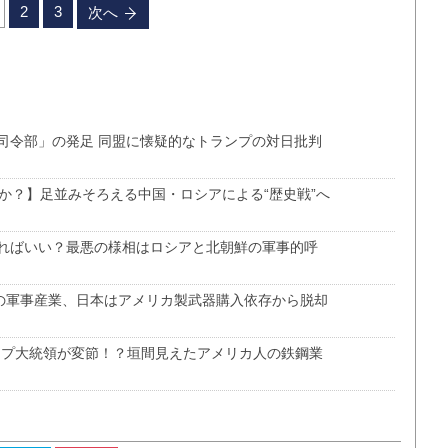
2
3
次へ
司令部」の発足 同盟に懐疑的なトランプの対日批判
か？】足並みそろえる中国・ロシアによる“歴史戦”へ
ればいい？最悪の様相はロシアと北朝鮮の軍事的呼
スの軍事産業、日本はアメリカ製武器購入依存から脱却
ンプ大統領が変節！？垣間見えたアメリカ人の鉄鋼業