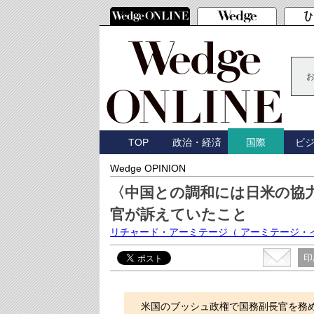
TOP
政治・経済
ビ
国際
Wedge OPINION
〈中国との調和には日米の協
官が訴えていたこと
リチャード・アーミテージ
（ アーミテージ・
印
米国のブッシュ政権で国務副長官を務め