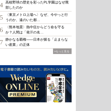
高校野球の歴史を彩ったPL学園はなぜ廃
4
部したのか
〈東京メトロ上場へ〉なぜ、今やっと行
5
うのか、遠のいた都…
〈熊本地震〉熱中症からどう命を守る
6
か？人間は「発汗の名…
静かなる覇権――日本が握る「止まらな
7
い産業」の正体
»もっと見る