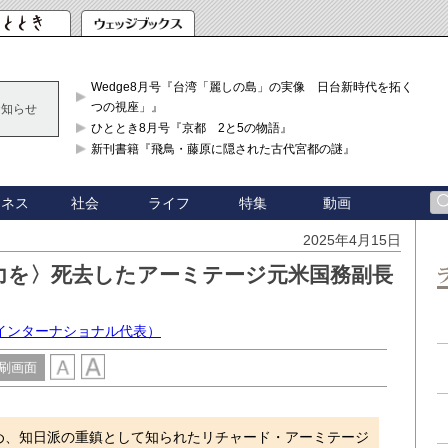
Wedge8月号『台湾「麗しの島」の実像 日台新時代を拓く「3
つの視座」』
お知らせ
ひととき8月号『京都 2と5の物語』
新刊書籍『飛鳥・藤原に隠された古代宮都の謎』
ジネス
社会
ライフ
特集
動画
2025年4月15日
力を〉死去したアーミテージ元米国務副長
インターナショナル代表）
刷画面
、知日派の重鎮として知られたリチャード・アーミテージ