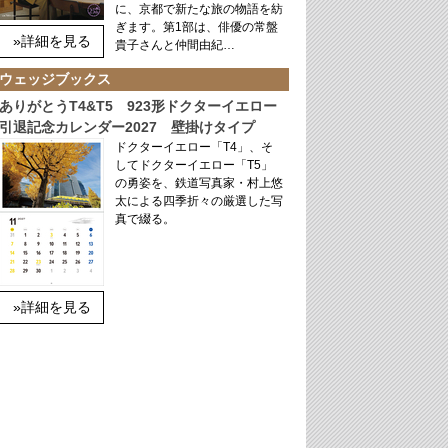
に、京都で新たな旅の物語を紡
ぎます。第1部は、俳優の常盤
»詳細を見る
貴子さんと仲間由紀…
ウェッジブックス
ありがとうT4&T5 923形ドクターイエロー
引退記念カレンダー2027 壁掛けタイプ
ドクターイエロー「T4」、そ
してドクターイエロー「T5」
の勇姿を、鉄道写真家・村上悠
太による四季折々の厳選した写
真で綴る。
»詳細を見る