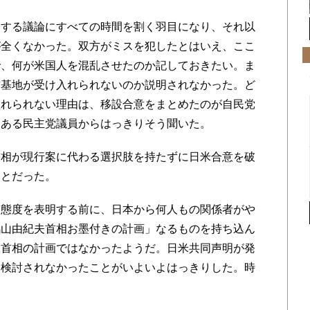
する議論にすべての時間を割く羽目になり、それ以
が全くなかった。双方がミスを犯したとはいえ、ここ
で、何が米国人を混乱させたのか記しておきたい。ま
古基地が受け入れられないのか説明されなかった。ど
入れられない理由は、移設合意をまとめたのが自民党
はある民主党議員からはっきりそう聞いた。
相が現行案に代わる選択肢を持たずに日米合意を破
ことだった。
態度を表明する前に、日本から何人もの関係者がや
鳩山由紀夫首相お墨付きの計画」なるものを持ち込ん
て首相の計画ではなかったようだ。日米共同声明が発
に検討されなかったことがいよいよはっきりした。時