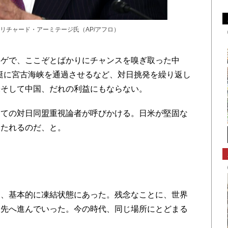
リチャード・アーミテージ氏（AP/アフロ）
ゲで、ここぞとばかりにチャンスを嗅ぎ取った中
艦艇に宮古海峡を通過させるなど、対日挑発を繰り返し
米そして中国、だれの利益にもならない。
ての対日同盟重視論者が呼びかける。日米が堅固な
保たれるのだ、と。
、基本的に凍結状態にあった。残念なことに、世界
、先へ進んでいった。今の時代、同じ場所にとどまる