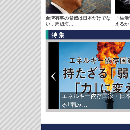
台湾有事の脅威は日本だけでな
「生活
い…周辺海…
えるか
特集
エネルギー依存国家・日
る｢弱み…