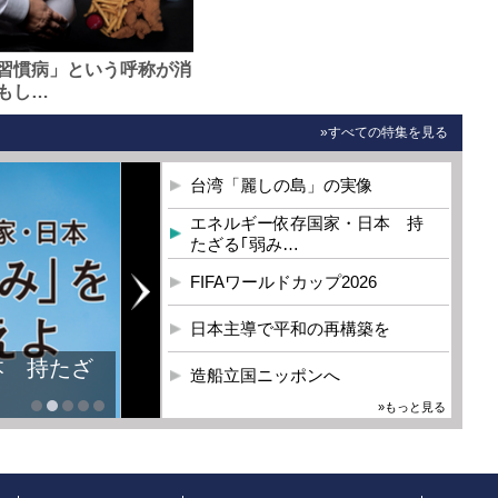
習慣病」という呼称が消
もし…
»すべての特集を見る
台湾「麗しの島」の実像
エネルギー依存国家・日本 持
たざる｢弱み…
FIFAワールドカップ2026
日本主導で平和の再構築を
本 持たざ
造船立国ニッポンへ
»もっと見る