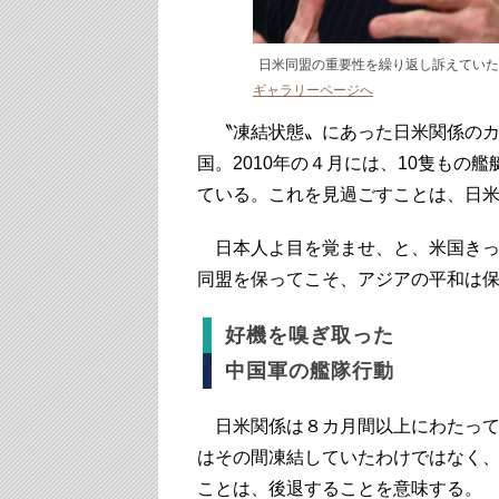
日米同盟の重要性を繰り返し訴えていた
ギャラリーページへ
〝凍結状態〟にあった日米関係のカ
国。2010年の４月には、10隻もの
ている。これを見過ごすことは、日
日本人よ目を覚ませ、と、米国きっ
同盟を保ってこそ、アジアの平和は
好機を嗅ぎ取った
中国軍の艦隊行動
日米関係は８カ月間以上にわたって
はその間凍結していたわけではなく
ことは、後退することを意味する。