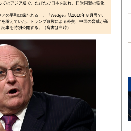
ってのアジア通で、たびたび日本を訪れ、日米同盟の強化
の平和は保たれる」。『Wedge』誌2010年８月号で、
性を訴えていた。トランプ政権による外交、中国の脅威が高
。記事を特別公開する。（肩書は当時）