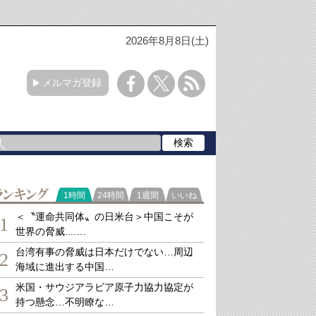
2026年8月8日(土)
メルマガ登録
ランキング
1時間
24時間
1週間
いいね
＜〝運命共同体〟の日米台＞中国こそが
1
世界の脅威....…
台湾有事の脅威は日本だけでない…周辺
2
海域に進出する中国…
米国・サウジアラビア原子力協力協定が
3
持つ懸念…不明瞭な…