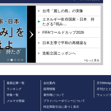
台湾「麗しの島」の実像
エネルギー依存国家・日本 持
たざる｢弱み…
FIFAワールドカップ2026
日本主導で平和の再構築を
本 持たざ
造船立国ニッポンへ
»もっと見る
最新記事一覧
会社案内
月刊Wedg
ランキング
採用情報
月刊ひと
特集一覧
著作権について
ウェッジ
メルマガ登録
プライバシーポリシーについて
特定商取引法に基づく表示