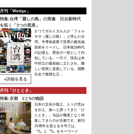
月刊「Wedge」
特集:台湾「麗しの島」の実像 日台新時代
を拓く「3つの視座」
かつてポルトガル人が「フォル
モサ（麗しの島）」と呼んだ台
湾。半導体産業で世界の最先端
技術をリードし、日本統治時代
の記憶も、歴史の一部として内
包している。一方で、現在は米
中対立の最前線に立たされ、難
しい現実に直面している。国際
社会で複雑な立…
»詳細を見る
月刊「ひととき」
特集:京都 2と5の物語
日本の文化や風土、人々の営み
を伝え、旅へと誘ってきた「ひ
ととき」。当誌が幾度となく特
集してきたのが京都です。創刊
25周年を迎える今号では、
〝2〟と〝5〟をキーワード