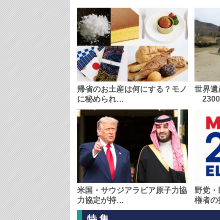
帰省のお土産は何にする？モノ
世界遺
に秘められ…
230
米国・サウジアラビア原子力協
野党・
力協定が持…
権者の
特集