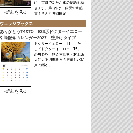
に、京都で新たな旅の物語を紡
ぎます。第1部は、俳優の常盤
»詳細を見る
貴子さんと仲間由紀…
ウェッジブックス
ありがとうT4&T5 923形ドクターイエロー
引退記念カレンダー2027 壁掛けタイプ
ドクターイエロー「T4」、そ
してドクターイエロー「T5」
の勇姿を、鉄道写真家・村上悠
太による四季折々の厳選した写
真で綴る。
»詳細を見る