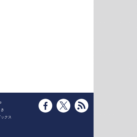
e
とき
ブックス