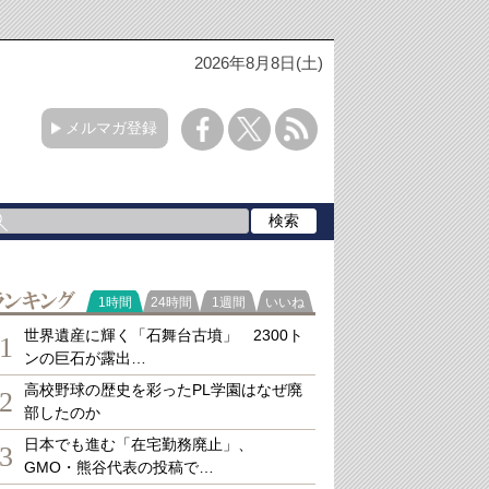
2026年8月8日(土)
メルマガ登録
ランキング
1時間
24時間
1週間
いいね
世界遺産に輝く「石舞台古墳」 2300ト
1
ンの巨石が露出…
高校野球の歴史を彩ったPL学園はなぜ廃
2
部したのか
日本でも進む「在宅勤務廃止」、
3
GMO・熊谷代表の投稿で…