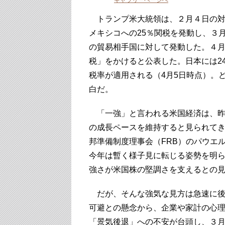
ギャラリーページへ
トランプ米大統領は、２月４日の対
メキシコへの25％関税を発動し、３月
の貿易相手国に対して発動した。４
税」をかけると公表した。日本には24
税率が適用される（4月5日時点）。
白だ。
「一強」と言われる米国経済は、昨
の成長ペースを維持すると見られて
邦準備制度理事会（FRB）のパウエ
今年は暫く様子見に転じる姿勢を明
強さが米国株の堅調さを支えるとの
だが、そんな強気な見方は急速に後
可避との懸念から、企業や家計の心
「景気後退」への不安が台頭し、３