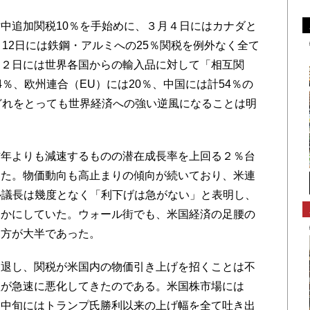
中追加関税10％を手始めに、３月４日にはカナダと
12日には鉄鋼・アルミへの25％関税を例外なく全て
月２日には世界各国からの輸入品に対して「相互関
％、欧州連合（EU）には20％、中国には計54％の
どれをとっても世界経済への強い逆風になることは明
年よりも減速するものの潜在成長率を上回る２％台
きた。物価動向も高止まりの傾向が続いており、米連
ル議長は幾度となく「利下げは急がない」と表明し、
らかにしていた。ウォール街でも、米国経済の足腰の
見方が大半であった。
退し、関税が米国内の物価引き上げを招くことは不
理が急速に悪化してきたのである。米国株市場には
月中旬にはトランプ氏勝利以来の上げ幅を全て吐き出