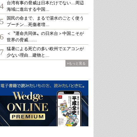
台湾有事の脅威は日本だけでない…周辺
4
海域に進出する中国…
国民の命まで、まるで湯水のごとく使う
5
プーチン…死傷者増…
＜〝運命共同体〟の日米台＞中国こそが
6
世界の脅威....…
猛暑による死亡の多い欧州でエアコンが
7
少ない理由…建物と…
»もっと見る