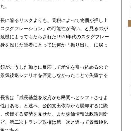
った。
長に陥るリスクよりも、関税によって物価が押し上
「スタグフレーション」の可能性が高い、と見るのが
危機によってもたらされた1970年代のスタグフレー
に身を投じた筆者にとっては何か「振り出し」に戻っ
領がこうした動きに反応して矛先を引っ込めるので
が景気後退シナリオを否定しなかったことで失望する
長官は「成長基盤を政府から民間へとシフトさせよ
能性はある」と述べ、公的支出依存から脱却するに際
て、傍観する姿勢を見せた。また株価情報は政策判断
など、第二次トランプ政権は第一次と違って景気鈍化
印象である。