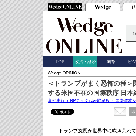
TOP
国際
ビ
政治・経済
Wedge OPINION
＜トランプがまく恐怖の種＞
する米国不在の国際秩序 日本
倉都康行
（ RPテック代表取締役・ 国際資本
印
トランプ旋風が世界中に吹き荒れて