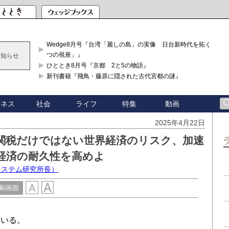
Wedge8月号『台湾「麗しの島」の実像 日台新時代を拓く「3
つの視座」』
お知らせ
ひととき8月号『京都 2と5の物語』
新刊書籍『飛鳥・藤原に隠された古代宮都の謎』
ジネス
社会
ライフ
特集
動画
2025年4月22日
関税だけではない世界経済のリスク、加速
経済の耐久性を高めよ
システム研究所長）
刷画面
いる。