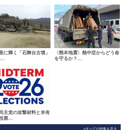
産に輝く「石舞台古墳」
〈熊本地震〉熱中症からどう命
0…
を守るか？…
民主党の攻撃材料と米有
投票…
»すべての特集を見る