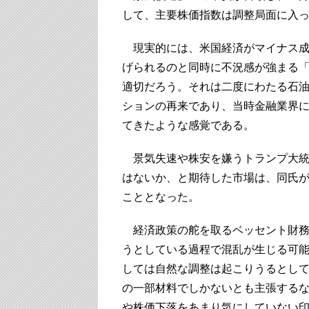
して、主要株価指数は調整局面に入
現実的には、米国経済がマイナス成
げられるのと同時に不況感が強まる
適切だろう。それは二度にわたる石油
ションの再来であり、当時金融業界
てきたような感覚である。
景気失速や株安を嫌うトランプ大統
はないか、と期待した市場は、同氏
こととなった。
経済政策の舵を取るベッセント財務
うとしている過程で混乱が生じる可
しては自然な調整は起こりうるとし
の一部材料でしかないとも主張する
や株価下落をあまり気にしていない