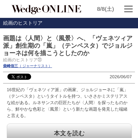
8/8(土)
絵画のヒストリア
画題は〈人間〉と〈風景〉へ、「ヴェネツィア
派」創生期の「嵐」（テンペスタ）でジョルジ
ョーネは何を描こうとしたのか
絵画のヒストリア㉛
柴崎信三
（ ジャーナリスト）
2026/06/07
16世紀の「ヴェネツィア派」の画家、ジョルジョーネに「嵐」
（テンペスタ）というタイトルを持つ、いささかミステリアス
な絵がある。ルネサンスの巨匠たちが〈人間〉を探ったものか
ら、鮮やかな色彩と〈風景〉という新たな画題を発見した端緒
と言える。
本文を読む