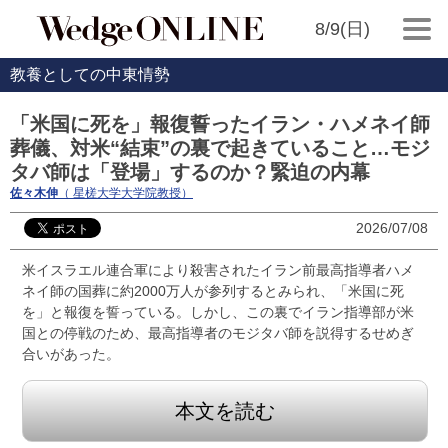
8/9(日)
教養としての中東情勢
「米国に死を」報復誓ったイラン・ハメネイ師
葬儀、対米“結束”の裏で起きていること…モジ
タバ師は「登場」するのか？緊迫の内幕
佐々木伸
（ 星槎大学大学院教授）
2026/07/08
米イスラエル連合軍により殺害されたイラン前最高指導者ハメ
ネイ師の国葬に約2000万人が参列するとみられ、「米国に死
を」と報復を誓っている。しかし、この裏でイラン指導部が米
国との停戦のため、最高指導者のモジタバ師を説得するせめぎ
合いがあった。
本文を読む