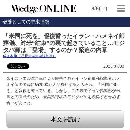
8/8(土)
教養としての中東情勢
「米国に死を」報復誓ったイラン・ハメネイ師
葬儀、対米“結束”の裏で起きていること…モジ
タバ師は「登場」するのか？緊迫の内幕
佐々木伸
（ 星槎大学大学院教授）
2026/07/08
米イスラエル連合軍により殺害されたイラン前最高指導者ハメ
ネイ師の国葬に約2000万人が参列するとみられ、「米国に死
を」と報復を誓っている。しかし、この裏でイラン指導部が米
国との停戦のため、最高指導者のモジタバ師を説得するせめぎ
合いがあった。
本文を読む