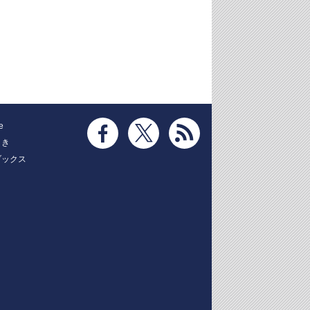
e
とき
ブックス