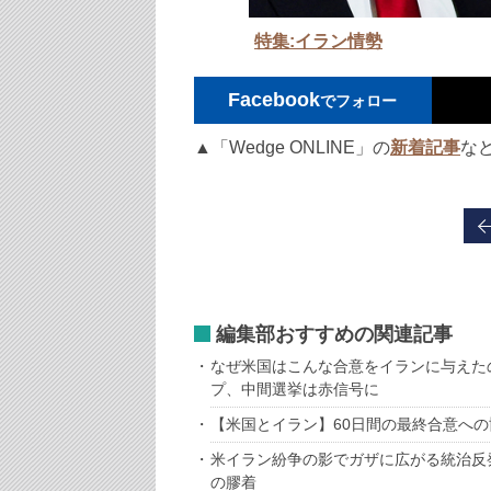
特集:イラン情勢
Facebook
でフォロー
▲「Wedge ONLINE」の
新着記事
な
編集部おすすめの関連記事
なぜ米国はこんな合意をイランに与えた
プ、中間選挙は赤信号に
【米国とイラン】60日間の最終合意へ
米イラン紛争の影でガザに広がる統治反
の膠着