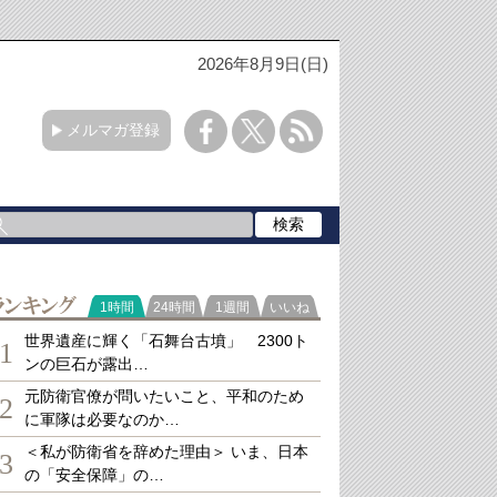
2026年8月9日(日)
メルマガ登録
ランキング
1時間
24時間
1週間
いいね
世界遺産に輝く「石舞台古墳」 2300ト
1
ンの巨石が露出…
元防衛官僚が問いたいこと、平和のため
2
に軍隊は必要なのか…
＜私が防衛省を辞めた理由＞ いま、日本
3
の「安全保障」の…