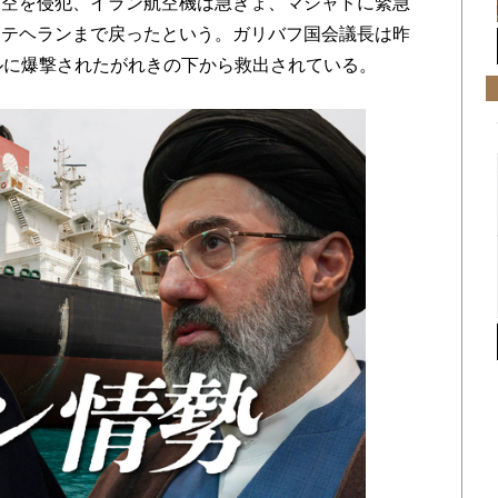
空を侵犯、イラン航空機は急きょ、マシャドに緊急
てテヘランまで戻ったという。ガリバフ国会議長は昨
ルに爆撃されたがれきの下から救出されている。