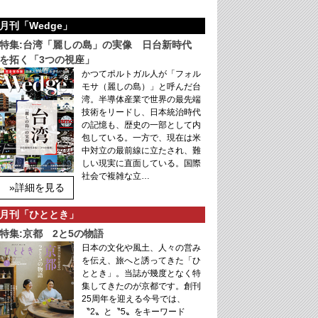
月刊「Wedge」
特集:台湾「麗しの島」の実像 日台新時代
を拓く「3つの視座」
かつてポルトガル人が「フォル
モサ（麗しの島）」と呼んだ台
湾。半導体産業で世界の最先端
技術をリードし、日本統治時代
の記憶も、歴史の一部として内
包している。一方で、現在は米
中対立の最前線に立たされ、難
しい現実に直面している。国際
社会で複雑な立…
»詳細を見る
月刊「ひととき」
特集:京都 2と5の物語
日本の文化や風土、人々の営み
を伝え、旅へと誘ってきた「ひ
ととき」。当誌が幾度となく特
集してきたのが京都です。創刊
25周年を迎える今号では、
〝2〟と〝5〟をキーワード