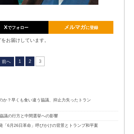
X
メルマガ
でフォロー
に登録
どをお届けしています。
1
2
3
前へ
のか？早くも食い違う協議、抑止力失ったトラン
の協議の行方と中間選挙への影響
発「6月26日革命」呼びかけの背景とトランプ和平案