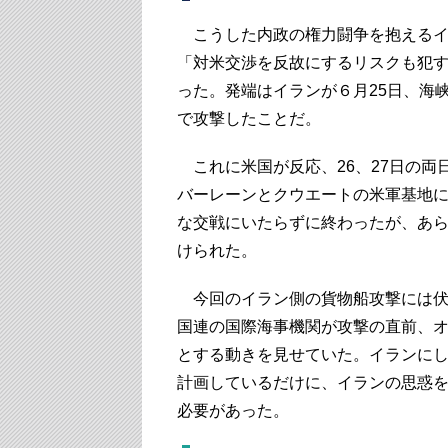
こうした内政の権力闘争を抱えるイ
「対米交渉を反故にするリスクも犯
った。発端はイランが６月25日、海
で攻撃したことだ。
これに米国が反応、26、27日の両
バーレーンとクウエートの米軍基地
な交戦にいたらずに終わったが、あ
けられた。
今回のイラン側の貨物船攻撃には伏
国連の国際海事機関が攻撃の直前、
とする動きを見せていた。イランに
計画しているだけに、イランの思惑
必要があった。