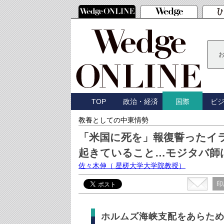
TOP
政治・経済
ビ
国際
教養としての中東情勢
「米国に死を」報復誓ったイ
起きていること…モジタバ師
佐々木伸
（ 星槎大学大学院教授）
印
ホルムズ海峡支配をあらた