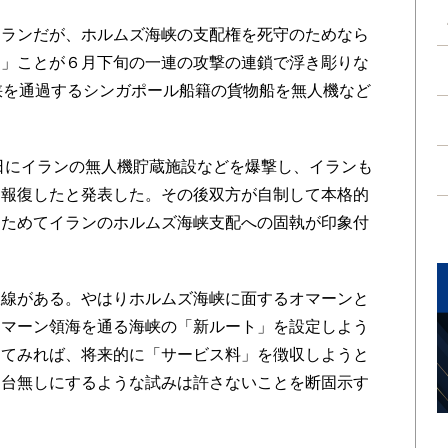
ランだが、ホルムズ海峡の支配権を死守のためなら
す」ことが６月下旬の一連の攻撃の連鎖で浮き彫りな
峡を通過するシンガポール船籍の貨物船を無人機など
日にイランの無人機貯蔵施設などを爆撃し、イランも
に報復したと発表した。その後双方が自制して本格的
らためてイランのホルムズ海峡支配への固執が印象付
線がある。やはりホルムズ海峡に面するオマーンと
オマーン領海を通る海峡の「新ルート」を設定しよう
してみれば、将来的に「サービス料」を徴収しようと
を台無しにするような試みは許さないことを断固示す