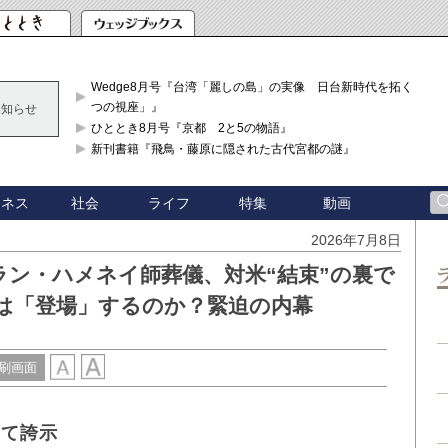
Wedge8月号『台湾「麗しの島」の実像 日台新時代を拓く「3
つの視座」』
お知らせ
ひととき8月号『京都 2と5の物語』
新刊書籍『飛鳥・藤原に隠された古代宮都の謎』
ジネス
社会
ライフ
特集
動画
2026年7月8日
ラン・ハメネイ師葬儀、対米“結束”の裏で
は「登場」するのか？緊迫の内幕
刷画面
めて誇示