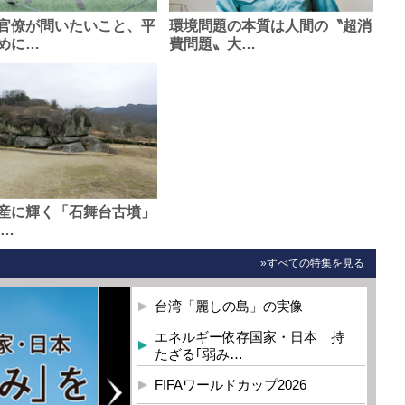
官僚が問いたいこと、平
環境問題の本質は人間の〝超消
めに…
費問題〟大…
産に輝く「石舞台古墳」
0…
»すべての特集を見る
台湾「麗しの島」の実像
エネルギー依存国家・日本 持
たざる｢弱み…
FIFAワールドカップ2026