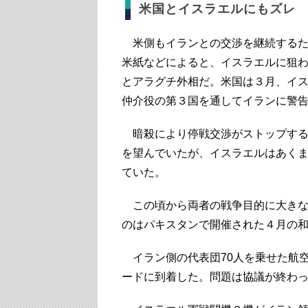
米国とイスラエルにもズレ
米側もイランとの交渉を継続するた
米紙などによると、イスラエルに狙
とアラグチ外相だ。米国は３月、イ
仲介役の第３国を通してイランに警
暗殺により停戦交渉がストップする
を望んでいたが、イスラエルはあく
ていた。
この頃から両者の戦争目的に大きな
のはパキスタンで開催された４月の
イラン側の代表団70人を乗せた航
ードに到着した。問題は協議が終わ