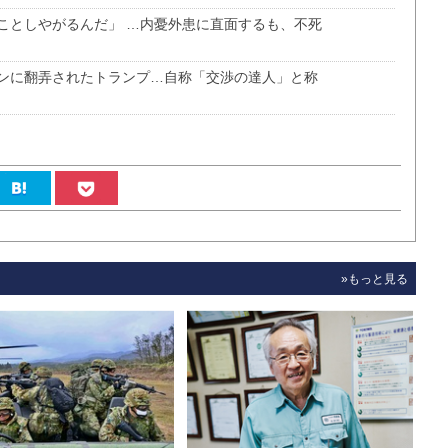
ことしやがるんだ」 …内憂外患に直面するも、不死
ンに翻弄されたトランプ…自称「交渉の達人」と称
»もっと見る