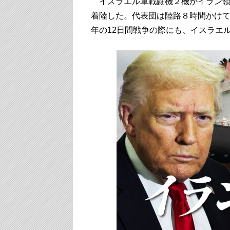
イスラエル軍戦闘機２機がイラン領
着陸した。代表団は陸路８時間かけ
年の12日間戦争の際にも、イスラエ