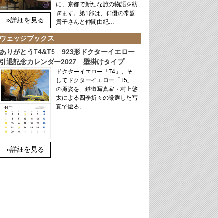
に、京都で新たな旅の物語を紡
ぎます。第1部は、俳優の常盤
»詳細を見る
貴子さんと仲間由紀…
ウェッジブックス
ありがとうT4&T5 923形ドクターイエロー
引退記念カレンダー2027 壁掛けタイプ
ドクターイエロー「T4」、そ
してドクターイエロー「T5」
の勇姿を、鉄道写真家・村上悠
太による四季折々の厳選した写
真で綴る。
»詳細を見る