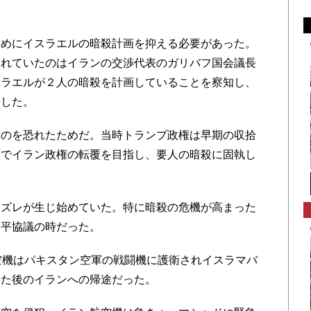
めにイスラエルの暗殺計画を抑える必要があった。
われていたのはイランの交渉代表のガリバフ国会議長
スラエルが２人の暗殺を計画していることを察知し、
告した。
のを恐れたためだ。当時トランプ政権は早期の収拾
までイラン政権の転覆を目指し、要人の暗殺に固執し
ズレが生じ始めていた。特に暗殺の危機が高まった
和平協議の時だった。
空機はパキスタン空軍の戦闘機に護衛されイスラマバ
った後のイランへの帰途だった。