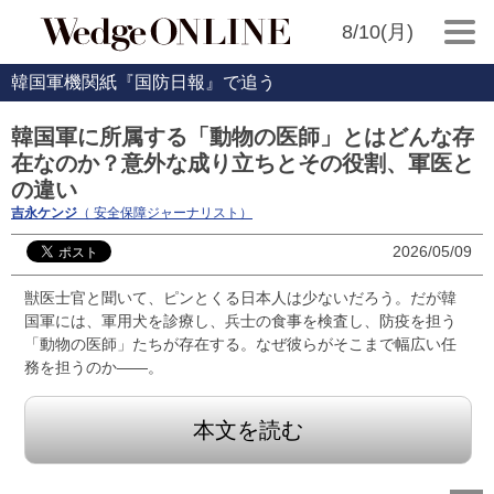
8/10(月)
韓国軍機関紙『国防日報』で追う
韓国軍に所属する「動物の医師」とはどんな存
在なのか？意外な成り立ちとその役割、軍医と
の違い
吉永ケンジ
（ 安全保障ジャーナリスト）
2026/05/09
獣医士官と聞いて、ピンとくる日本人は少ないだろう。だが韓
国軍には、軍用犬を診療し、兵士の食事を検査し、防疫を担う
「動物の医師」たちが存在する。なぜ彼らがそこまで幅広い任
務を担うのか――。
本文を読む