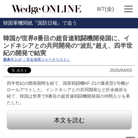
8/7(金)
韓国軍機関紙『国防日報』で追う
韓国が世界8番目の超音速戦闘機開発国に、イ
ンドネシアとの共同開発の“波乱”超え、四半世
紀の開発で結実
吉永ケンジ
（ 安全保障ジャーナリスト）
2026/04/03
四半世紀の開発期間を経て、国産戦闘機KF-21の量産型1号機が
ロールアウトした。インドネシアとの共同開発など紆余曲折を
経て、韓国は世界で8番目の超音速戦闘機開発国の仲間入りを果
たした。
本文を読む