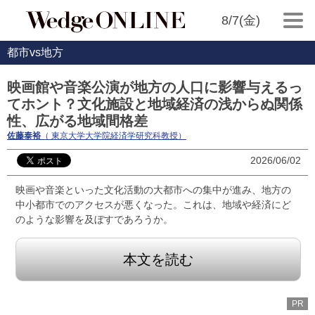
8/7(金)
都市vs地方
映画館や音楽公演が地方の人口に影響与えるっ
てホント？文化施設と地域経済の浅からぬ関係
性、広がる地域間格差
佐藤泰裕
（ 東京大学大学院経済学研究科教授）
2026/06/02
映画や音楽といった文化活動の大都市への集中が進み、地方の
中小都市でのアクセスが悪くなった。これは、地域や経済にど
のような影響を及ぼすであろうか。
本文を読む
PR