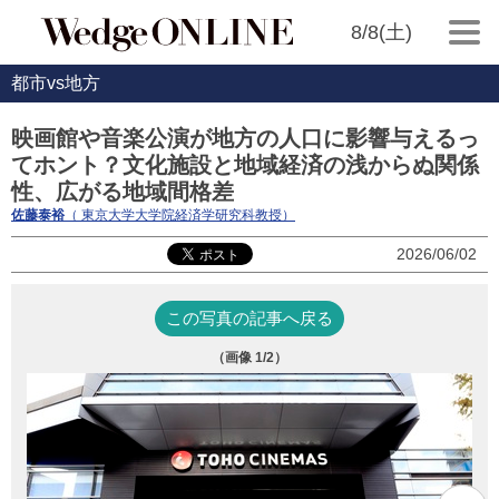
8/8(土)
都市vs地方
映画館や音楽公演が地方の人口に影響与えるっ
てホント？文化施設と地域経済の浅からぬ関係
性、広がる地域間格差
佐藤泰裕
（ 東京大学大学院経済学研究科教授）
2026/06/02
この写真の記事へ戻る
（画像
1
/2）
（