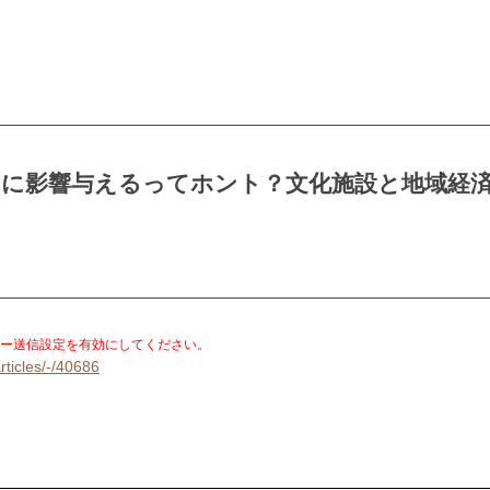
口に影響与えるってホント？文化施設と地域経
）
。
ー送信設定を有効にしてください。
rticles/-/40686