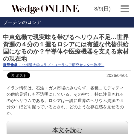
8/9(日)
プーチンのロシア
中東危機で現実味を帯びるヘリウム不足…世界
資源の４分の１握るロシアには有望な代替供給
国になるのか？半導体や医療機器を支える素材
の現在地
服部倫卓
（ 北海道大学スラブ・ユーラシア研究センター教授）
2026/04/01
イラン情勢は、石油・ガス市場のみならず、各種コモディティ
の供給見通しも不透明にしている。その中で、特に注目される
のがヘリウムである。ロシアは一説に世界のヘリウム資源の４
分の１ほどを握っているとされ、どのような存在感を見せるの
か。
本文を読む