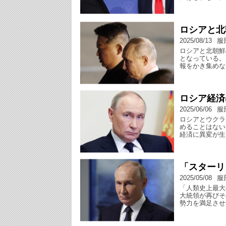
ロシアと北
2025/08/13
服
ロシアと北朝鮮
となっている。
報をかき集めな
ロシア経済
2025/06/06
服
ロシアとウクラ
めることはない
経済に異変が生
「スターリ
2025/05/08
服
「人類史上最大
大統領が再びそ
勢力を満足させ