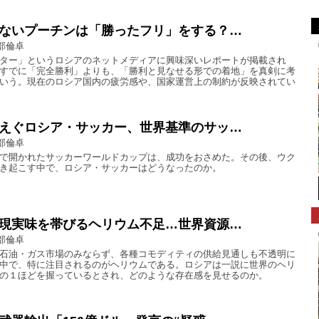
ないプーチンは「勝ったフリ」をする？…
部倫卓
ター」というロシアのネットメディアに興味深いレポートが掲載され
すでに「完全勝利」よりも、「勝利と見なせる形での着地」を真剣に考
いう。現在のロシア国内の疲労感や、国家運営上の制約が反映されてい
えぐロシア・サッカー、世界基準のサッ…
部倫卓
で開かれたサッカーワールドカップは、成功をおさめた。その後、ウク
き起こす中で、ロシア・サッカーはどうなったのか。
現実味を帯びるヘリウム不足…世界資源…
部倫卓
石油・ガス市場のみならず、各種コモディティの供給見通しも不透明に
中で、特に注目されるのがヘリウムである。ロシアは一説に世界のヘリ
の１ほどを握っているとされ、どのような存在感を見せるのか。