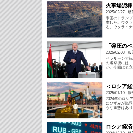
火事場泥棒
2025/02/27
服
米国のトランプ
求した。ウクラ
る。ウクライナ
「弾圧のベ
2025/02/08
服
ベラルーシ大統
の選挙後には、
が、今回は表立
＜ロシア経
2025/01/10
服
2024年のロ
にひずみが臨界
うな事態はあり
ロシア経済