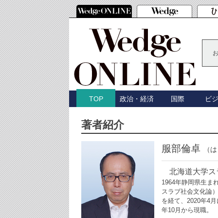
政治・経済
国際
ビ
TOP
著者紹介
服部倫卓
（は
北海道大学ス
1964年静岡県生
スラブ社会文化論
を経て、2020年4
年10月から現職。