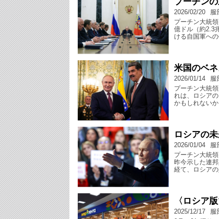
プーチンの
2026/02/20
服
プーチン大統領
億ドル（約2.
ける自国軍への
米国のベネ
2026/01/14
服
プーチン大統領
れは、ロシアの
かもしれないか
ロシアの未
2026/01/04
服
プーチン大統領
昨今示した連邦
経て、ロシアの
〈ロシア版
2025/12/17
服