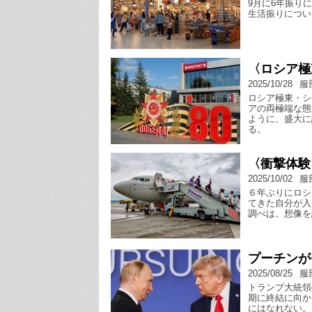
9月に6年振り
生活振りについ
〈ロシア極
2025/10/28
服
ロシア極東・シ
アの両極端な態
ように、盛大に
る。
〈衝撃体験
2025/10/02
服
６年ぶりにロシ
てきた自分が入
調べは、想像を
プーチンが
2025/08/25
服
トランプ大統領
期に終結に向か
にはなれない。