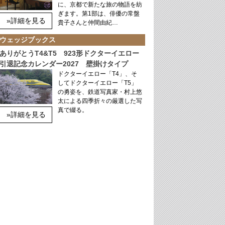
に、京都で新たな旅の物語を紡
ぎます。第1部は、俳優の常盤
»詳細を見る
貴子さんと仲間由紀…
ウェッジブックス
ありがとうT4&T5 923形ドクターイエロー
引退記念カレンダー2027 壁掛けタイプ
ドクターイエロー「T4」、そ
してドクターイエロー「T5」
の勇姿を、鉄道写真家・村上悠
太による四季折々の厳選した写
真で綴る。
»詳細を見る