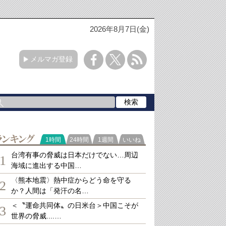
2026年8月7日(金)
メルマガ登録
ランキング
1時間
24時間
1週間
いいね
台湾有事の脅威は日本だけでない…周辺
1
海域に進出する中国…
〈熊本地震〉熱中症からどう命を守る
2
か？人間は「発汗の名…
＜〝運命共同体〟の日米台＞中国こそが
3
世界の脅威....…