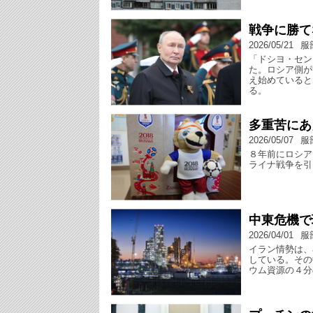
戦争に勝て
2026/05/21
服
「ドシヨ・セン
た。ロシア側が
え始めていると
る。
多重苦にあ
2026/05/07
服
８年前にロシア
ライナ戦争を引
中東危機で
2026/04/01
服
イラン情勢は、
している。その
ウム資源の４分