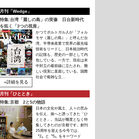
月刊「Wedge」
特集:台湾「麗しの島」の実像 日台新時代
を拓く「3つの視座」
かつてポルトガル人が「フォル
モサ（麗しの島）」と呼んだ台
湾。半導体産業で世界の最先端
技術をリードし、日本統治時代
の記憶も、歴史の一部として内
包している。一方で、現在は米
中対立の最前線に立たされ、難
しい現実に直面している。国際
社会で複雑な立…
»詳細を見る
月刊「ひととき」
特集:京都 2と5の物語
日本の文化や風土、人々の営み
を伝え、旅へと誘ってきた「ひ
ととき」。当誌が幾度となく特
集してきたのが京都です。創刊
25周年を迎える今号では、
〝2〟と〝5〟をキーワード