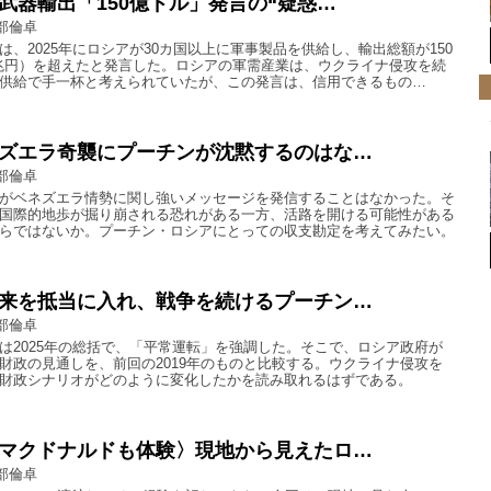
武器輸出「150億ドル」発言の“疑惑…
部倫卓
は、2025年にロシアが30カ国以上に軍事製品を供給し、輸出総額が150
3兆円）を超えたと発言した。ロシアの軍需産業は、ウクライナ侵攻を続
供給で手一杯と考えられていたが、この発言は、信用できるもの…
ズエラ奇襲にプーチンが沈黙するのはな…
部倫卓
がベネズエラ情勢に関し強いメッセージを発信することはなかった。そ
国際的地歩が掘り崩される恐れがある一方、活路を開ける可能性がある
らではないか。プーチン・ロシアにとっての収支勘定を考えてみたい。
来を抵当に入れ、戦争を続けるプーチン…
部倫卓
は2025年の総括で、「平常運転」を強調した。そこで、ロシア政府が
財政の見通しを、前回の2019年のものと比較する。ウクライナ侵攻を
財政シナリオがどのように変化したかを読み取れるはずである。
マクドナルドも体験〉現地から見えたロ…
部倫卓