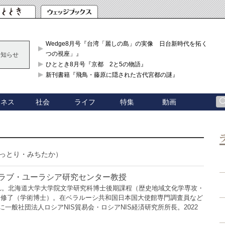
Wedge8月号『台湾「麗しの島」の実像 日台新時代を拓く「3
つの視座」』
お知らせ
ひととき8月号『京都 2と5の物語』
新刊書籍『飛鳥・藤原に隠された古代宮都の謎』
ジネス
社会
ライフ
特集
動画
っとり・みちたか）
ラブ・ユーラシア研究センター教授
まれ。北海道大学大学院文学研究科博士後期課程（歴史地域文化学専攻・
）修了（学術博士）。在ベラルーシ共和国日本国大使館専門調査員など
月に一般社団法人ロシアNIS貿易会・ロシアNIS経済研究所所長。2022