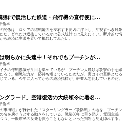
朝鮮で復活した鉄道・飛行機の直行便に…
部倫卓
の関係は、ロシアの継戦能力を左右する要因に浮上し、注視すべき対象
ただ、どれだけ近接しているかは公式統計では見えにくい。断片的な情
がら経済に主眼を置いて概観してみたい。
は明らかに失速中！それでもプーチンが…
部倫卓
イナの停戦協議が注目を集めているが、プーチン大統領は攻撃の手を緩
だろう。継戦能力が一応持ち堪えているためだが、実はその基盤となる
じている。今年に入ってからの経済指標が、軒並み悪化しているのだ。
ングラード」空港復活の大統領令に署名…
部倫卓
の市街戦」が行われた「スターリングラード攻防戦」の地を、プーチン
の名を戻そうとする動きをしている。戦勝80年に華を添え、愛国主義
つつ、一般市民の反発を買うこともないといった判断も見え隠れする。