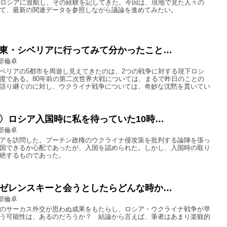
にロシアに渡航し、その経験を記してきた。今回は、現地で見た人々の
て、最新の関連データを参照しながら議論を進めてみたい。
東・シベリアに行ってみて分かったこと…
部倫卓
ベリアの5都市を周遊し見えてきたのは、2つの戦争に対する現下ロシ
度である。80年前の第二次世界大戦については、まるで昨日のことの
語り継ぐのに対し、ウクライナ戦争については、奇妙な沈黙を貫いてい
〉ロシア入国時に私を待っていた10時…
部倫卓
アを訪問した。プーチン政権のウクライナ侵攻策を批判する論陣を張っ
国できるか心配であったが、入国を認められた。しかし、入国時の取り
絶するものであった。
ゼレンスキーと会うとしたらどんな時か…
部倫卓
のサーカス外交が思わぬ成果をもたらし、ロシア・ウクライナ戦争が早
う可能性は、あるのだろうか？ 結論から言えば、筆者はあまり楽観的