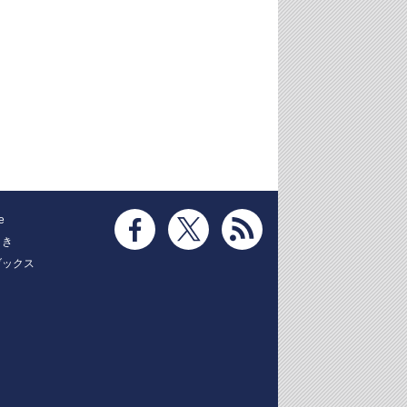
e
とき
ブックス