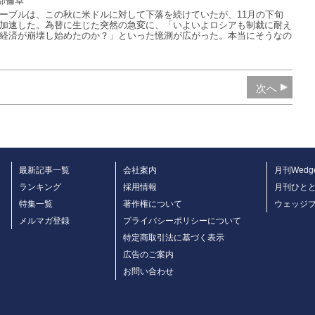
部倫卓
ーブルは、この秋に米ドルに対して下落を続けていたが、11月の下旬
加速した。為替に生じた突然の急変に、「いよいよロシアも制裁に耐え
経済が崩壊し始めたのか？」といった憶測が広がった。本当にそうなの
次へ
最新記事一覧
会社案内
月刊Wedg
ランキング
採用情報
月刊ひと
特集一覧
著作権について
ウェッジ
メルマガ登録
プライバシーポリシーについて
特定商取引法に基づく表示
広告のご案内
お問い合わせ