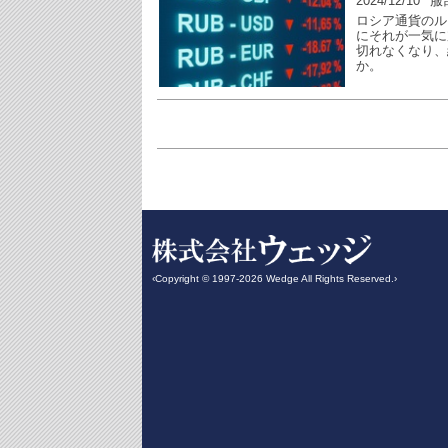
2024/12/10
服
ロシア通貨のル
にそれが一気に
切れなくなり、
か。
‹Copyright © 1997-2026 Wedge All Rights Reserved.›