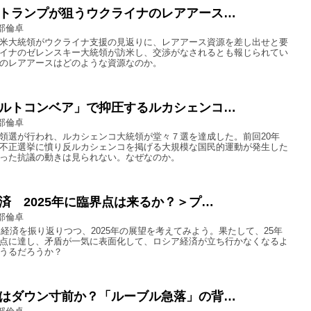
トランプが狙うウクライナのレアアース…
部倫卓
米大統領がウクライナ支援の見返りに、レアアース資源を差し出せと要
イナのゼレンスキー大統領が訪米し、交渉がなされるとも報じられてい
のレアアースはどのような資源なのか。
ルトコンベア」で抑圧するルカシェンコ…
部倫卓
領選が行われ、ルカシェンコ大統領が堂々７選を達成した。前回20年
不正選挙に憤り反ルカシェンコを掲げる大規模な国民的運動が発生した
った抗議の動きは見られない。なぜなのか。
済 2025年に臨界点は来るか？＞プ…
部倫卓
シア経済を振り返りつつ、2025年の展望を考えてみよう。果たして、25年
点に達し、矛盾が一気に表面化して、ロシア経済が立ち行かなくなるよ
うるだろうか？
はダウン寸前か？「ルーブル急落」の背…