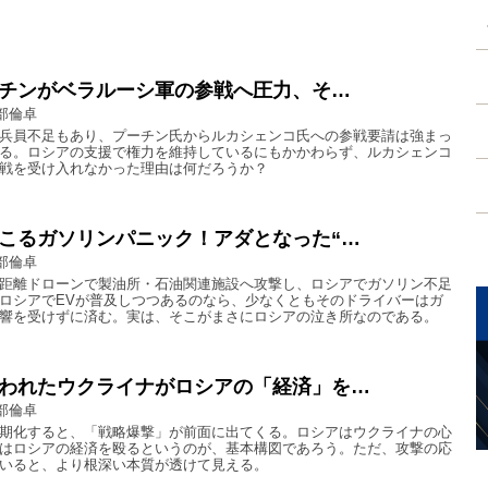
ーチンがベラルーシ軍の参戦へ圧力、そ…
部倫卓
兵員不足もあり、プーチン氏からルカシェンコ氏への参戦要請は強まっ
る。ロシアの支援で権力を維持しているにもかかわらず、ルカシェンコ
戦を受け入れなかった理由は何だろうか？
こるガソリンパニック！アダとなった“…
部倫卓
距離ドローンで製油所・石油関連施設へ攻撃し、ロシアでガソリン不足
ロシアでEVが普及しつつあるのなら、少なくともそのドライバーはガ
響を受けずに済む。実は、そこがまさにロシアの泣き所なのである。
われたウクライナがロシアの「経済」を…
部倫卓
期化すると、「戦略爆撃」が前面に出てくる。ロシアはウクライナの心
はロシアの経済を殴るというのが、基本構図であろう。ただ、攻撃の応
いると、より根深い本質が透けて見える。