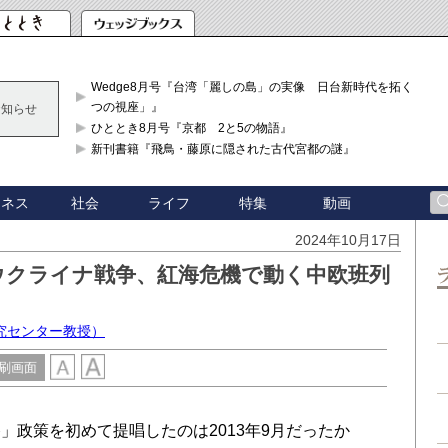
Wedge8月号『台湾「麗しの島」の実像 日台新時代を拓く「3
つの視座」』
お知らせ
ひととき8月号『京都 2と5の物語』
新刊書籍『飛鳥・藤原に隠された古代宮都の謎』
ジネス
社会
ライフ
特集
動画
2024年10月17日
ウクライナ戦争、紅海危機で動く中欧班列
究センター教授）
刷画面
政策を初めて提唱したのは2013年9月だったか