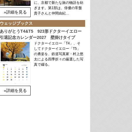
に、京都で新たな旅の物語を紡
ぎます。第1部は、俳優の常盤
»詳細を見る
貴子さんと仲間由紀…
ウェッジブックス
ありがとうT4&T5 923形ドクターイエロー
引退記念カレンダー2027 壁掛けタイプ
ドクターイエロー「T4」、そ
してドクターイエロー「T5」
の勇姿を、鉄道写真家・村上悠
太による四季折々の厳選した写
真で綴る。
»詳細を見る