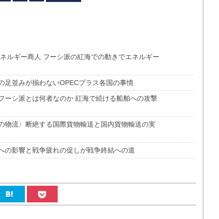
エネルギー商人 フーシ派の紅海での動きでエネルギー
の足並みが揃わないOPECプラス各国の事情
フーシ派とは何者なのか 紅海で続ける船舶への攻撃
の物流〉断絶する国際貨物輸送と国内貨物輸送の実
への影響と戦争疲れの促しが戦争終結への道