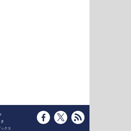
e
とき
ブックス