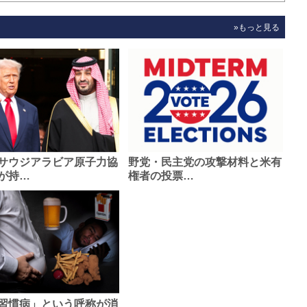
»もっと見る
サウジアラビア原子力協
野党・民主党の攻撃材料と米有
が持…
権者の投票…
習慣病」という呼称が消