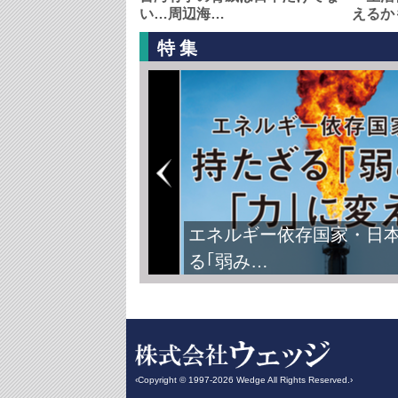
い…周辺海…
えるか
特集
エネルギー依存国家・日
る｢弱み…
‹Copyright © 1997-2026 Wedge All Rights Reserved.›