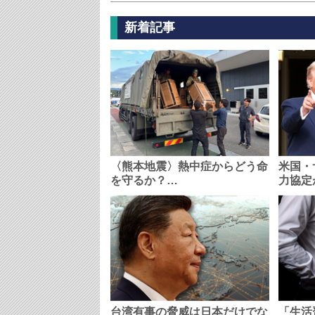
新着記事
〈熊本地震〉熱中症からどう命
米国・
を守るか？…
力協定
台湾有事の脅威は日本だけでな
「生活