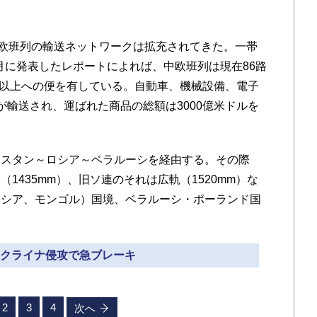
欧班列の輸送ネットワークは拡充されてきた。一帯
0月に発表したレポートによれば、中欧班列は現在86路
都市以上への便を有している。自動車、機械設備、電子
が輸送され、運ばれた商品の総額は3000億米ドルを
スタン～ロシア～ベラルーシを経由する。その際
1435mm）、旧ソ連のそれは広軌（1520mm）な
ロシア、モンゴル）国境、ベラルーシ・ポーランド国
 ウクライナ侵攻で急ブレーキ
2
3
4
次へ