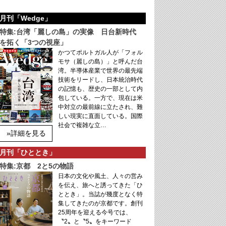
月刊「Wedge」
特集:台湾「麗しの島」の実像 日台新時代
を拓く「3つの視座」
かつてポルトガル人が「フォル
モサ（麗しの島）」と呼んだ台
湾。半導体産業で世界の最先端
技術をリードし、日本統治時代
の記憶も、歴史の一部として内
包している。一方で、現在は米
中対立の最前線に立たされ、難
しい現実に直面している。国際
社会で複雑な立…
»詳細を見る
月刊「ひととき」
特集:京都 2と5の物語
日本の文化や風土、人々の営み
を伝え、旅へと誘ってきた「ひ
ととき」。当誌が幾度となく特
集してきたのが京都です。創刊
25周年を迎える今号では、
〝2〟と〝5〟をキーワード