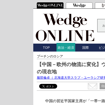
TOP
国際
ビ
政治・経済
プーチンのロシア
【中国－欧州の物流に変化】
の現在地
服部倫卓
（ 北海道大学スラブ・ユーラシア研
印
中国の習近平国家主席が「一帯一路」