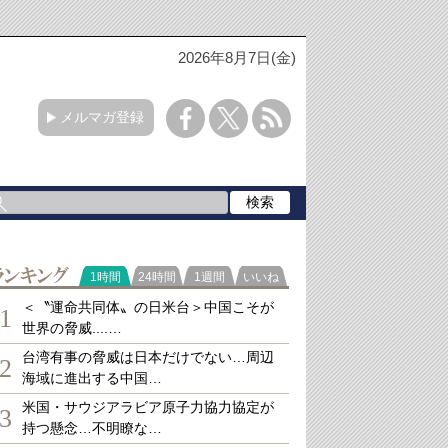
2026年8月7日(金)
メルマガ登録
ランキング
1時間
24時間
1週間
いいね
＜〝運命共同体〟の日米台＞中国こそが
1
世界の脅威....…
台湾有事の脅威は日本だけでない…周辺
2
海域に進出する中国…
米国・サウジアラビア原子力協力協定が
3
持つ懸念…不明瞭な…