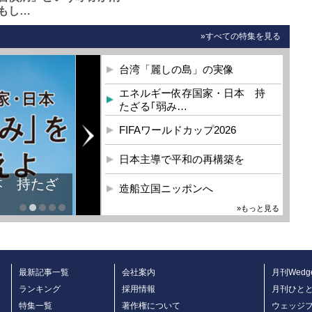
もし…
»すべての特集を見る
台湾「麗しの島」の実像
エネルギー依存国家・日本 持
たざる｢弱み…
FIFAワールドカップ2026
日本主導で平和の再構築を
本 持たざ
造船立国ニッポンへ
»もっと見る
最新記事一覧
会社案内
月刊Wedg
ランキング
採用情報
月刊ひと
特集一覧
著作権について
ウェッジ