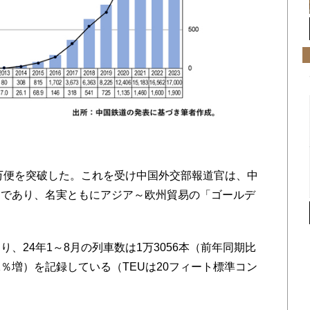
万便を突破した。これを受け中国外交部報道官は、中
トであり、名実ともにアジア～欧州貿易の「ゴールデ
。
24年1～8月の列車数は1万3056本（前年同期比
11％増）を記録している（TEUは20フィート標準コン