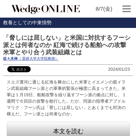
8/7(金)
教養としての中東情勢
「脅しには屈しない」と米国に対抗するフーシ
派とは何者なのか 紅海で続ける船舶への攻撃
米軍とやり合う武装組織とは
佐々木伸
（ 星槎大学大学院教授）
2024/01/23
スエズ運河に通じる紅海を舞台にした米軍とイエメンの親イラ
ン武装組織フーシ派との軍事的緊張が極度に高まってきた。米
軍は１月19日、船舶攻撃を繰り返すフーシ派の拠点に対し、１
週間で６回目の攻撃を敢行した。だが、同派の指導者アブドル
マリク・フーシ氏は「脅しには屈しない」とあくまでも対決の
構えだ。フーシ派とは何者なのか。
本文を読む