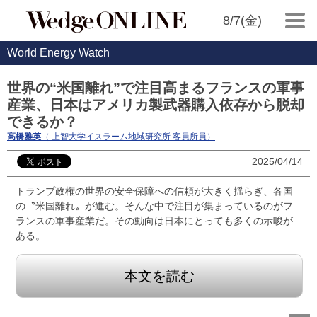
8/7(金)
World Energy Watch
世界の“米国離れ”で注目高まるフランスの軍事
産業、日本はアメリカ製武器購入依存から脱却
できるか？
高橋雅英
（ 上智大学イスラーム地域研究所 客員所員）
2025/04/14
トランプ政権の世界の安全保障への信頼が大きく揺らぎ、各国
の〝米国離れ〟が進む。そんな中で注目が集まっているのがフ
ランスの軍事産業だ。その動向は日本にとっても多くの示唆が
ある。
本文を読む